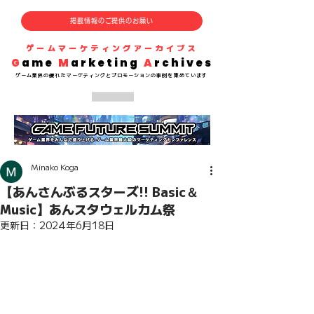
掲載情報のご提供のお願い
​ゲームマーケティングアーカイブス
G
ame
M
arketing
A
rchives
​ゲーム業界の
優れた
マーケティングとプロモーションの事例を集めています
Minako Koga
【あんさんぶるスターズ!! Basic＆
Music】あんスタウェルカム祭
更新日：
2024年6月18日