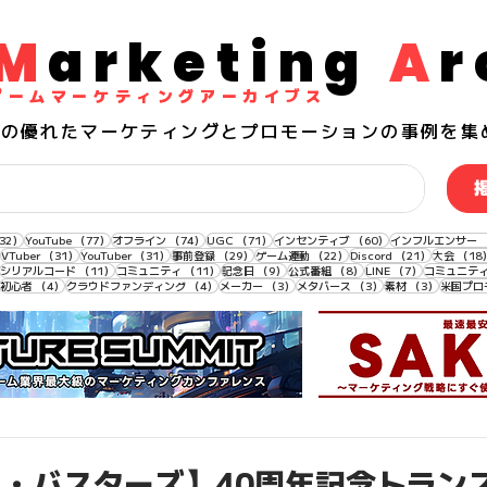
M
arketing
A
r
​ゲームマーケティングアーカイブス
界の
優れた
マーケティングとプロモーションの事例を集
132件の記事
77件の記事
74件の記事
71件の記事
60件の記事
32）
YouTube
（77）
オフライン
（74）
UGC
（71）
インセンティブ
（60）
インフルエンサー
33件の記事
31件の記事
31件の記事
29件の記事
22件の記事
21件の記事
VTuber
（31）
YouTuber
（31）
事前登録
（29）
ゲーム連動
（22）
Discord
（21）
大会
（18
11件の記事
11件の記事
11件の記事
9件の記事
8件の記事
7件の記事
シリアルコード
（11）
コミュニティ
（11）
記念日
（9）
公式番組
（8）
LINE
（7）
コミュニテ
4件の記事
4件の記事
4件の記事
3件の記事
3件の記事
3件の記事
初心者
（4）
クラウドファンディング
（4）
メーカー
（3）
メタバース
（3）
素材
（3）
米国プロ
・バスターズ】40周年記念トラン