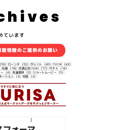
chives
めています
掲載情報のご提供のお願い
59件の記事
52件の記事
45件の記事
43件の記事
（59）
ローンチ
（52）
タレント
（45）
TVCM
（43）
18件の記事
18件の記事
17件の記事
14件の記事
）
伝説
（18）
交通広告/OOH
（17）
ガチャ
（14）
6件の記事
5件の記事
5件の記事
ィー
（6）
友達招待
（5）
ショートムービー
（5）
3件の記事
3件の記事
モーション
（3）
対談
（3）
スフォーマ