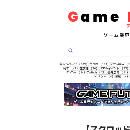
G
ame
​ゲーム業
145件の記事
141件の記事
キャンペーン
（145）
コラボ
（141）
X/Twitter
（1
42件の記事
36件の記事
周年
（42）
生放送
（36）
リアルイベント
（33）
14件の記事
12件の記事
TikTok
（14）
Twitch
（12）
屋外広告
（11）
4件の記事
イベント
（4）
表紙
（4）
【スクワッド