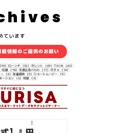
chives
めています
掲載情報のご提供のお願い
59件の記事
52件の記事
45件の記事
43件の記事
（59）
ローンチ
（52）
タレント
（45）
TVCM
（43）
18件の記事
18件の記事
17件の記事
14件の記事
）
伝説
（18）
交通広告/OOH
（17）
ガチャ
（14）
6件の記事
5件の記事
5件の記事
ィー
（6）
友達招待
（5）
ショートムービー
（5）
3件の記事
3件の記事
モーション
（3）
対談
（3）
公式】』田