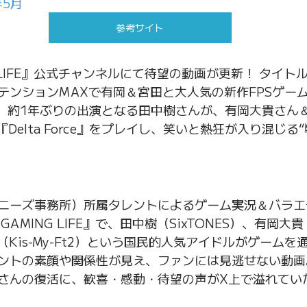
年5月
参考サイト
G LIFE』公式チャンネルにて待望の動画が更新！ タイト
テンションMAXで有岡＆宮田と大人気の新作FPSゲー
ce】】。 約1年ぶりの出演となる田中樹さんが、有岡大貴さ
『Delta Force』をプレイし、笑いと熱狂が入り混じる
。
旧ジャニーズ事務所）所属タレントによるゲーム実況＆バラエテ
MING LIFE』で、田中樹（SixTONES）、有岡大貴（He
（Kis-My-Ft2）という国民的人気アイドルがゲーム
ントの素顔や関係性が見え、ファンには見逃せない動画
さんの復活に、歓喜・感動・待望の声がX上で溢れてい