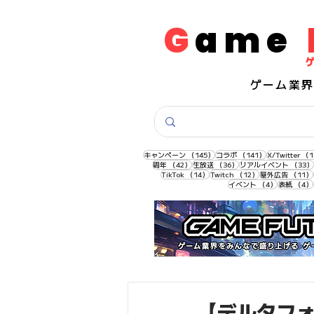
G
ame
​ゲーム業
145件の記事
141件の記事
キャンペーン
（145）
コラボ
（141）
X/Twitter
（1
42件の記事
36件の記事
周年
（42）
生放送
（36）
リアルイベント
（33）
14件の記事
12件の記事
TikTok
（14）
Twitch
（12）
屋外広告
（11）
4件の記事
イベント
（4）
表紙
（4）
【デルタフォー