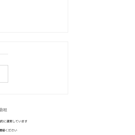
園アイドルマスター】
RAPとコラボしたリアル
ゲームを実施
会社
目的に運営しています
連絡ください