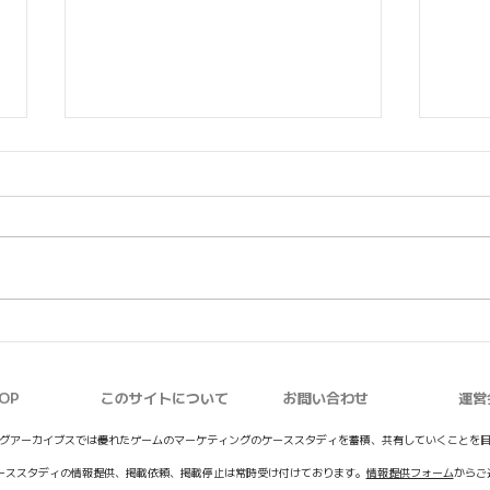
【アークナイツ：エンドフィ
【学
ールド】リリース直前の事前
SC
脱出
登録イベント「最終準備」開
OP
このサイトについて
お問い合わせ
運営
始
グアーカイブスでは優れたゲームのマーケティングのケーススタディを蓄積、共有していくことを
ーススタディの情報提供、掲載依頼、掲載停止は常時受け付けております。
情報提供フォーム
からご