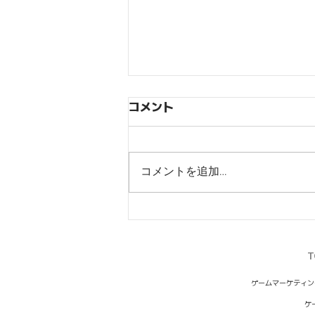
コメント
コメントを追加…
【ジョジョの奇妙な冒険オラ
オラオーバードライブ】リリ
ース100日記念キャンペーン
T
開催
ゲームマーケティン
ケ