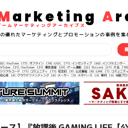
M
arketing
A
r
​ゲームマーケティングアーカイブス
界の
優れた
マーケティングとプロモーションの事例を集
132件の記事
77件の記事
74件の記事
71件の記事
60件の記事
32）
YouTube
（77）
オフライン
（74）
UGC
（71）
インセンティブ
（60）
インフルエンサー
33件の記事
31件の記事
31件の記事
29件の記事
22件の記事
21件の記事
VTuber
（31）
YouTuber
（31）
事前登録
（29）
ゲーム連動
（22）
Discord
（21）
大会
（18
11件の記事
11件の記事
11件の記事
9件の記事
8件の記事
7件の記事
シリアルコード
（11）
コミュニティ
（11）
記念日
（9）
公式番組
（8）
LINE
（7）
コミュニテ
4件の記事
4件の記事
4件の記事
3件の記事
3件の記事
3件の記事
初心者
（4）
クラウドファンディング
（4）
メーカー
（3）
メタバース
（3）
素材
（3）
米国プロ
ス】『放課後 GAMING LIFE【