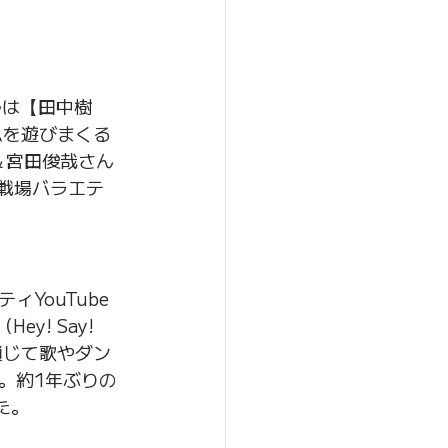
ルは【田中樹
ムを遊びまくる
ん＆宮田俊哉さん
“戦場バラエテ
ィYouTube
y! Say! 
を通じて歌やダン
。約1年ぶりの
た。