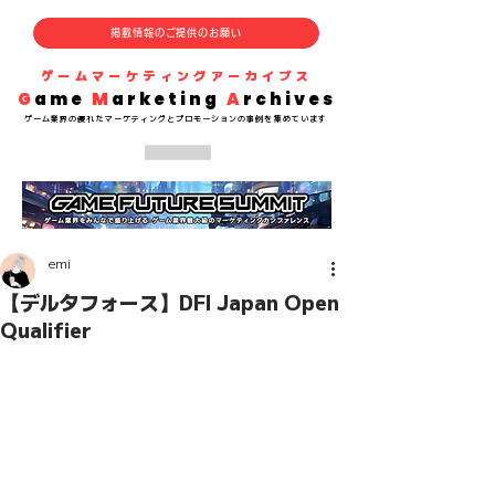
掲載情報のご提供のお願い
​ゲームマーケティングアーカイブス
G
ame
M
arketing
A
rchives
​ゲーム業界の
優れた
マーケティングとプロモーションの事例を集めています
emi
【デルタフォース】DFI Japan Open
Qualifier