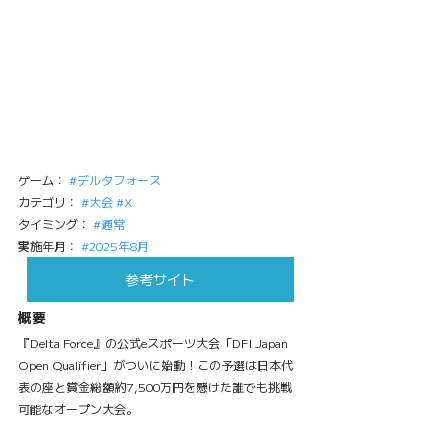
ゲーム： 
#デルタフォース
カテゴリ： 
#大会
#X
タイミング： 
#通常
実施年月： 
#2025年8月
参考サイト
概要
『Delta Force』の公式eスポーツ大会「DFI Japan 
Open Qualifier」がついに始動！この予選は日本代
表の座と賞金総額約7,500万円を懸けた誰でも挑戦
可能なオープン大会。