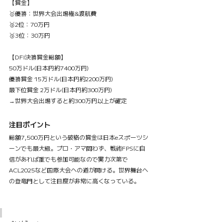
【賞金】
🥇優勝：世界大会出場権&渡航費
🥈2位：70万円
🥉3位：30万円
【DFI決勝賞金総額】
50万ドル(日本円約7400万円)
優勝賞金 15万ドル(日本円約2200万円)
最下位賞金 2万ドル(日本円約300万円)
→世界大会出場すると約300万円以上が確定
注目ポイント
総額7,500万円という破格の賞金は日本eスポーツシ
ーンでも最大級。プロ・アマ問わず、戦術FPSに自
信があれば誰でも参加可能なので実力次第で
ACL2025など国際大会への道が開ける。世界舞台へ
の登竜門として注目度が非常に高くなっている。