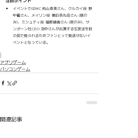
注目ポイント
イベントではMC 向山直美さん、クルカイ役  野
中藍さん、メイリン役  朝日奈丸佳さん (昼の
み)、ミシュティ役  福原綾香さん (夜のみ)、サ
ンボーン社CEO 羽中さんが出演する生放送を目
の前で見られるためファンとって見逃せないイ
ベントとなっている。
アプリゲーム
パソコンゲーム
関連記事