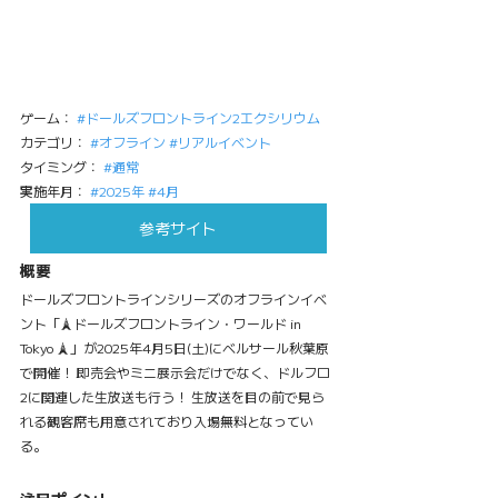
ゲーム： 
#ドールズフロントライン2エクシリウム
カテゴリ： 
#オフライン
#リアルイベント
タイミング： 
#通常
実施年月： 
#2025年
#4月
参考サイト
概要
ドールズフロントラインシリーズのオフラインイベ
ント「🗼ドールズフロントライン・ワールド in 
Tokyo 🗼」が2025年4月5日(土)にベルサール秋葉原
で開催！ 即売会やミニ展示会だけでなく、ドルフロ
2に関連した生放送も行う！ 生放送を目の前で見ら
れる観客席も用意されており入場無料となってい
る。