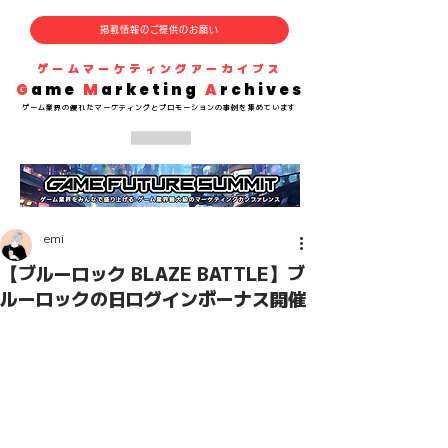
掲載情報のご提供のお願い
​ゲームマーケティングアーカイブス
G
ame
M
arketing
A
rchives
​ゲーム業界の
優れた
マーケティングとプロモーションの事例を集めています
emi
【ブルーロック BLAZE BATTLE】ブ
ルーロックの日ログインボーナス開催