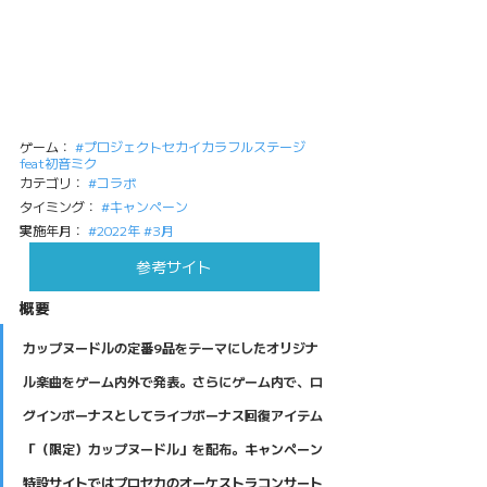
ゲーム： 
#プロジェクトセカイカラフルステージ
feat初音ミク
カテゴリ： 
#コラボ
タイミング： 
#キャンペーン
実施年月： 
#2022年
#3月
参考サイト
概要
カップヌードルの定番9品をテーマにしたオリジナ
ル楽曲をゲーム内外で発表。さらにゲーム内で、ロ
グインボーナスとしてライブボーナス回復アイテム
「（限定）カップヌードル」を配布。
キャンペーン
特設サイトではプロセカのオーケストラコンサート