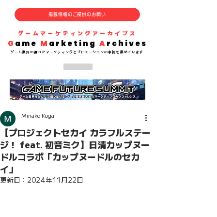
掲載情報のご提供のお願い
​ゲームマーケティングアーカイブス
G
ame
M
arketing
A
rchives
​ゲーム業界の
優れた
マーケティングとプロモーションの事例を集めています
Minako Koga
【プロジェクトセカイ カラフルステー
ジ！ feat. 初音ミク】日清カップヌー
ドルコラボ「カップヌードルのセカ
イ」
更新日：
2024年11月22日