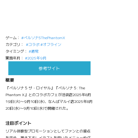
ゲーム： 
#ペルソナ5ThePhantomX
カテゴリ：  
#コラボ
#オフライン
タイミング： 
#通常
実施年月： 
#2025年9月
参考サイト
概要
『ペルソナ５ ザ・ロイヤル』『ペルソナ５: The 
Phantom X』とのコラボカフェが池袋店2025年8月
19日(火)〜9月10日(水)、なんばマルイ店2025年8月
20日(水)〜9月10日(水)で開催された。
注目ポイント
リアル体験型プロモーションとしてファンとの接点
を深め、描き下ろしイラストを用いたメニューやグ