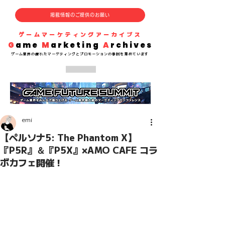
掲載情報のご提供のお願い
​ゲームマーケティングアーカイブス
G
ame
M
arketing
A
rchives
​ゲーム業界の
優れた
マーケティングとプロモーションの事例を集めています
emi
【ペルソナ5: The Phantom X】
『P5R』＆『P5X』×AMO CAFE コラ
ボカフェ開催！