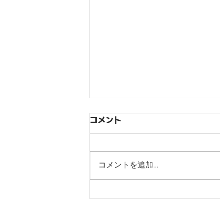
コメント
コメントを追加…
【ジョジョの奇妙な冒険オラ
オラオーバードライブ】リリ