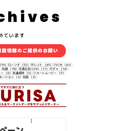
chives
めています
掲載情報のご提供のお願い
59件の記事
52件の記事
45件の記事
43件の記事
（59）
ローンチ
（52）
タレント
（45）
TVCM
（43）
18件の記事
18件の記事
17件の記事
14件の記事
）
伝説
（18）
交通広告/OOH
（17）
ガチャ
（14）
6件の記事
5件の記事
5件の記事
ィー
（6）
友達招待
（5）
ショートムービー
（5）
3件の記事
3件の記事
モーション
（3）
対談
（3）
ンペーン