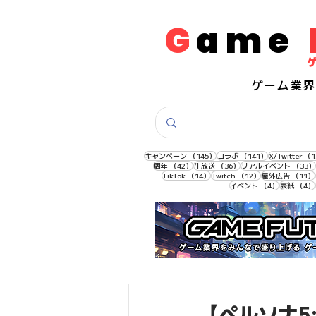
G
ame
​ゲーム業
145件の記事
141件の記事
キャンペーン
（145）
コラボ
（141）
X/Twitter
（1
42件の記事
36件の記事
周年
（42）
生放送
（36）
リアルイベント
（33）
14件の記事
12件の記事
TikTok
（14）
Twitch
（12）
屋外広告
（11）
4件の記事
イベント
（4）
表紙
（4）
【ペルソナ5: