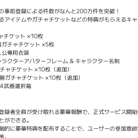
アの事前登録による件数がなんと200万件を突破！
るアイテムやガチャチケットなどの特典がもらえるキャ
ガチャチケット ×10枚
 武器ガチャチケット ×5枚
 主人公専用衣装
   キャラクターアバターフレーム & キャラクター名刺
   ガチャチケット ×10枚（追加）
   武器ガチャチケット ×10枚（追加）
  ★4武器選択箱
登録者全員が受け取れる豪華報酬で、正式サービス開始
とができる。
階的に豪華特典を配布することで、ユーザーの参加意欲
策。