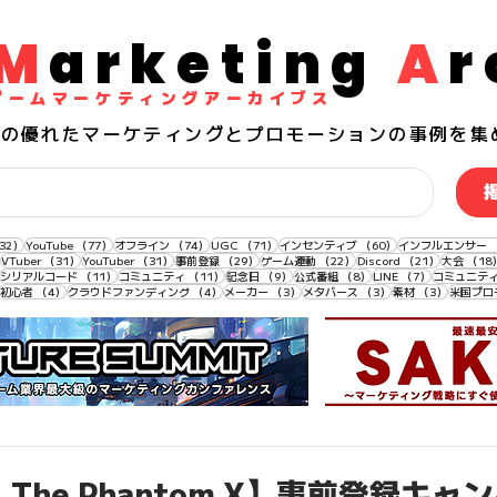
M
arketing
A
r
​ゲームマーケティングアーカイブス
界の
優れた
マーケティングとプロモーションの事例を集
132件の記事
77件の記事
74件の記事
71件の記事
60件の記事
32）
YouTube
（77）
オフライン
（74）
UGC
（71）
インセンティブ
（60）
インフルエンサー
33件の記事
31件の記事
31件の記事
29件の記事
22件の記事
21件の記事
VTuber
（31）
YouTuber
（31）
事前登録
（29）
ゲーム連動
（22）
Discord
（21）
大会
（18
11件の記事
11件の記事
11件の記事
9件の記事
8件の記事
7件の記事
シリアルコード
（11）
コミュニティ
（11）
記念日
（9）
公式番組
（8）
LINE
（7）
コミュニテ
4件の記事
4件の記事
4件の記事
3件の記事
3件の記事
3件の記事
初心者
（4）
クラウドファンディング
（4）
メーカー
（3）
メタバース
（3）
素材
（3）
米国プロ
 The Phantom X】事前登録キャ