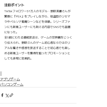
注目ポイント
TikTokフォロワー51万人のモデル・野咲美優さんが
実際に『P5X』をプレイしながら、怪盗団のリセマ
ラやペルソナ覚醒シーンなどを体験。シリーズファ
ンにも新規ユーザーにも刺さる内容でSNSでも話題
になった。
全5回にわたる連続放送は、ゲームの世界観をじっく
り伝えられ、野咲さんのゲーム初心者ならではのリ
アルな驚きや感想を放送することで初心者でも楽し
める新規ユーザーを獲得を狙ったプロモーションと
しても非常に効果的。
アプリゲーム
パソコンゲーム