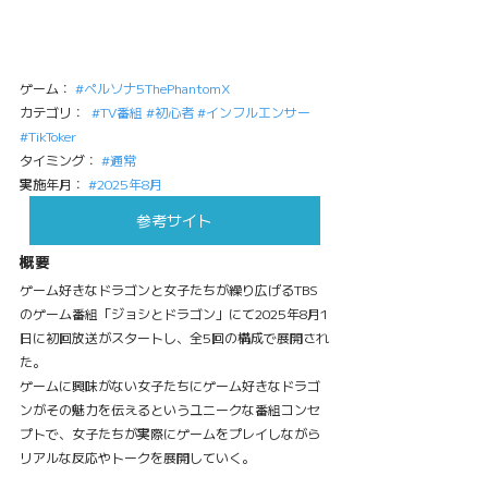
ゲーム： 
#ペルソナ5ThePhantomX
カテゴリ：  
#TV番組
#初心者
#インフルエンサー
#TikToker
タイミング： 
#通常
実施年月： 
#2025年8月
参考サイト
概要
ゲーム好きなドラゴンと女子たちが繰り広げるTBS
のゲーム番組「ジョシとドラゴン」にて2025年8月1
日に初回放送がスタートし、全5回の構成で展開され
た。
ゲームに興味がない女子たちにゲーム好きなドラゴ
ンがその魅力を伝えるというユニークな番組コンセ
プトで、女子たちが実際にゲームをプレイしながら
リアルな反応やトークを展開していく。