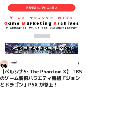
掲載情報のご提供のお願い
​ゲームマーケティングアーカイブス
G
ame
M
arketing
A
rchives
​ゲーム業界の
優れた
マーケティングとプロモーションの事例を集めています
emi
【ペルソナ5: The Phantom X】 TBS
のゲーム情報バラエティ番組「ジョシ
とドラゴン」P5X が参上！