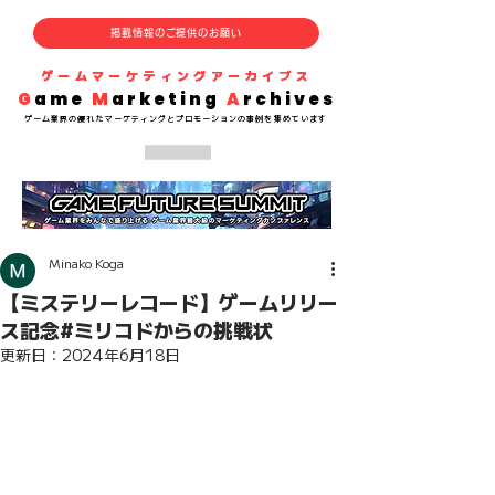
掲載情報のご提供のお願い
​ゲームマーケティングアーカイブス
G
ame
M
arketing
A
rchives
​ゲーム業界の
優れた
マーケティングとプロモーションの事例を集めています
Minako Koga
【ミステリーレコード】ゲームリリー
ス記念#ミリコドからの挑戦状
更新日：
2024年6月18日