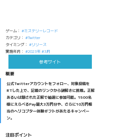
ゲーム： 
#ミステリーレコード
カテゴリ： 
#Twitter
タイミング： 
#リリース
実施年月： 
#2023年
#3月
参考サイト
概要
公式Twitterアカウントをフォロー、対象投稿を
RTした上で、記載のリンクから謎解きに挑戦。正解
あるいは隠された正解で抽選に参加可能。1500名
様にえらべるPay最大3万円分や、さらに10万円相
当のヘリコプター体験ギフトがあたるキャンペー
ン。
注目ポイント