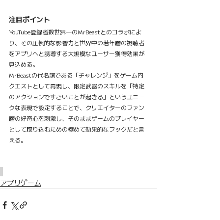
注目ポイント
YouTube登録者数世界一のMrBeastとのコラボによ
り、その圧倒的な影響力と世界中の若年層の視聴者
をアプリへと誘導する大規模なユーザー獲得効果が
見込める。
MrBeastの代名詞である「チャレンジ」をゲーム内
クエストとして再現し、限定武器のスキルを「特定
のアクションですごいことが起きる」というユニー
クな表現で設定することで、クリエイターのファン
層の好奇心を刺激し、そのままゲームのプレイヤー
として取り込むための極めて効果的なフックだと言
える。
アプリゲーム