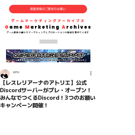
掲載情報のご提供のお願い
​ゲームマーケティングアーカイブス
G
ame
M
arketing
A
rchives
​ゲーム業界の
優れた
マーケティングとプロモーションの事例を集めています
emi
【レスレリアーナのアトリエ】公式
Discordサーバーがプレ・オープン！
みんなでつくるDiscord！3つのお願い
キャンペーン開催！