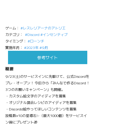
ゲーム： 
#レスレリアーナのアトリエ
カテゴリ：  
#Discord
#インセンティブ
タイミング： 
#ローンチ
実施年月： 
#2023年
#9月
参考サイト
概要
9/23(土)のサービスインに先駆けて、公式Discordを
プレ・オープン！ 今日から「みんなで作るDiscord！
3つのお願いキャンペーン」も開催。
・カスタム絵文字のアイディアを募集
・オリジナル調合レシピのアイディアを募集
・Discordd絵やってほしいコンテンツを募集
投稿数×10の星導石✨（最大1000個）をサービスイ
ン後にプレゼント🎁