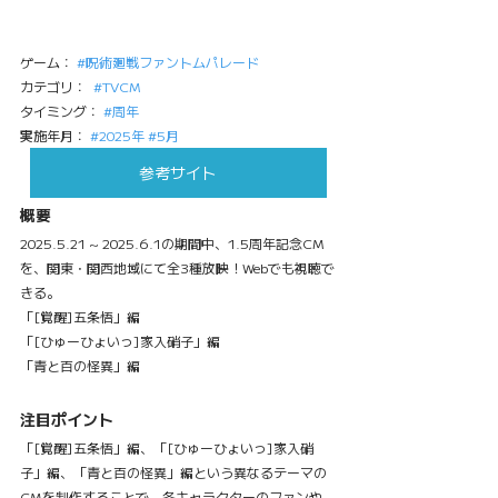
ゲーム： 
#呪術廻戦ファントムパレード
カテゴリ：  
#TVCM
タイミング： 
#周年
実施年月： 
#2025年
#5月
参考サイト
概要
2025.5.21 ~ 2025.6.1の期間中、1.5周年記念CM
を、関東・関西地域にて全3種放映！Webでも視聴で
きる。
「[覚醒]五条悟」編
「[ひゅーひょいっ]家入硝子」編
「青と百の怪異」編
注目ポイント
「[覚醒]五条悟」編、「[ひゅーひょいっ]家入硝
子」編、「青と百の怪異」編という異なるテーマの
CMを制作することで、各キャラクターのファンや、