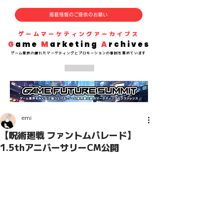
掲載情報のご提供のお願い
​ゲームマーケティングアーカイブス
G
ame
M
arketing
A
rchives
​ゲーム業界の
優れた
マーケティングとプロモーションの事例を集めています
emi
【呪術廻戦 ファントムパレード】
1.5thアニバーサリーCM公開