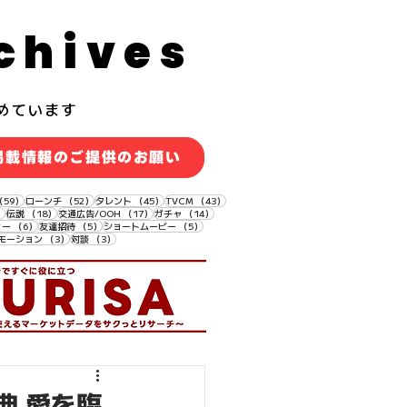
chives
めています
掲載情報のご提供のお願い
59件の記事
52件の記事
45件の記事
43件の記事
（59）
ローンチ
（52）
タレント
（45）
TVCM
（43）
18件の記事
18件の記事
17件の記事
14件の記事
）
伝説
（18）
交通広告/OOH
（17）
ガチャ
（14）
6件の記事
5件の記事
5件の記事
ィー
（6）
友達招待
（5）
ショートムービー
（5）
3件の記事
3件の記事
モーション
（3）
対談
（3）
盛典 愛を臨