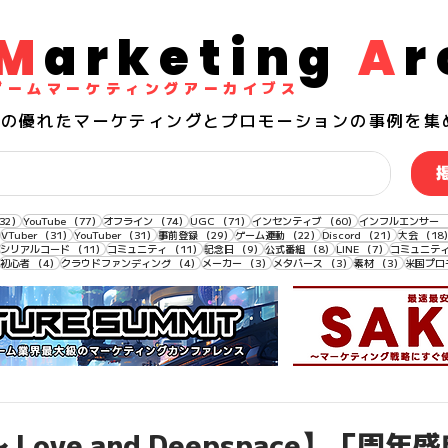
M
arketing
A
r
​ゲームマーケティングアーカイブス
界の
優れた
マーケティングとプロモーションの事例を集
132件の記事
77件の記事
74件の記事
71件の記事
60件の記事
32）
YouTube
（77）
オフライン
（74）
UGC
（71）
インセンティブ
（60）
インフルエンサー
33件の記事
31件の記事
31件の記事
29件の記事
22件の記事
21件の記事
VTuber
（31）
YouTuber
（31）
事前登録
（29）
ゲーム連動
（22）
Discord
（21）
大会
（18
11件の記事
11件の記事
11件の記事
9件の記事
8件の記事
7件の記事
シリアルコード
（11）
コミュニティ
（11）
記念日
（9）
公式番組
（8）
LINE
（7）
コミュニテ
4件の記事
4件の記事
4件の記事
3件の記事
3件の記事
3件の記事
初心者
（4）
クラウドファンディング
（4）
メーカー
（3）
メタバース
（3）
素材
（3）
米国プロ
Love and Deepspace】「周年