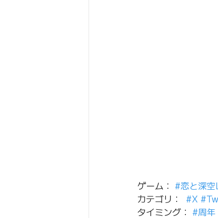
ゲーム： 
#恋と深空Lo
カテゴリ：  
#X
#Tw
タイミング： 
#周年