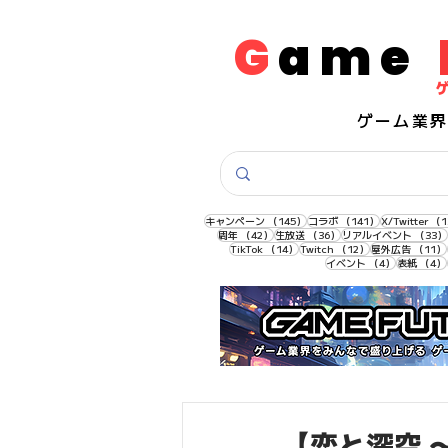
G
ame
​ゲーム業
145件の記事
141件の記事
キャンペーン
（145）
コラボ
（141）
X/Twitter
（1
42件の記事
36件の記事
周年
（42）
生放送
（36）
リアルイベント
（33）
14件の記事
12件の記事
TikTok
（14）
Twitch
（12）
屋外広告
（11）
4件の記事
イベント
（4）
表紙
（4）
【恋と深空 〜 