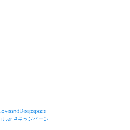
veandDeepspace
itter
#キャンペーン