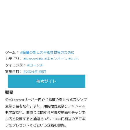
ゲーム： 
#鈴蘭の剣この平和な世界のために
カテゴリ： 
#Discord
#X
#キャンペーン
#UGC
タイミング： 
#ローンチ
実施年月： 
#2024年
#8月
参考サイト
概要
公式Discordサーバー内で『鈴蘭の剣』公式スタンプ
夏祭り編を配布。また、期間限定夏祭りチャンネル
も開設され、夏祭りに関する写真か動画をチャンネ
ル内で投稿すると抽選で3名に1000円相当のアマギ
フをプレゼントするという企画を実施。