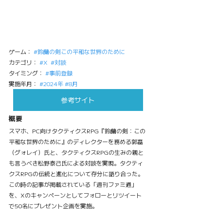
ゲーム： 
#鈴蘭の剣この平和な世界のために
カテゴリ： 
#X
#対談
タイミング： 
#事前登録
実施年月： 
#2024年
#8月
参考サイト
概要
スマホ、PC向けタクティクスRPG『鈴蘭の剣：この
平和な世界のために』のディレクターを務める郭磊
（グォレイ）氏と、タクティクスRPGの生みの親と
も言うべき松野泰己氏による対談を実現。タクティ
クスRPGの伝統と進化について存分に語り合った。
この時の記事が掲載されている「週刊ファミ通」
を、Xのキャンペーンとしてフォローとリツイート
で50名にプレゼント企画を実施。