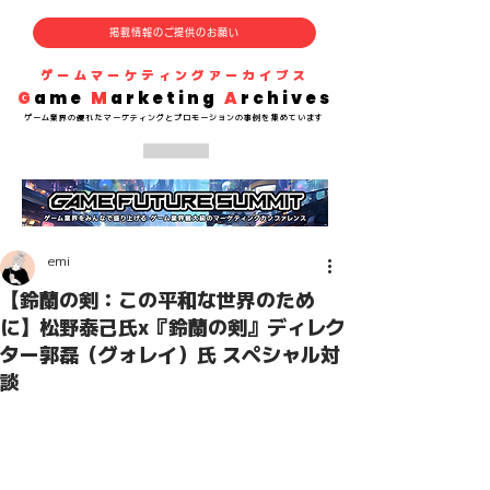
掲載情報のご提供のお願い
​ゲームマーケティングアーカイブス
G
ame
M
arketing
A
rchives
​ゲーム業界の
優れた
マーケティングとプロモーションの事例を集めています
emi
【鈴蘭の剣：この平和な世界のため
に】松野泰己氏x『鈴蘭の剣』ディレク
ター郭磊（グォレイ）氏 スペシャル対
談