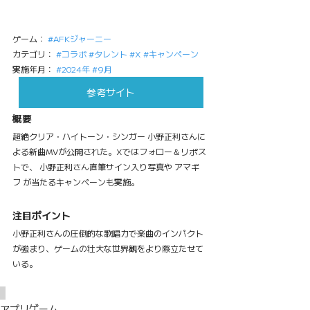
ゲーム： 
#AFKジャーニー
カテゴリ： 
#コラボ
#タレント
#X
#キャンペーン
実施年月： 
#2024年
#9月
参考サイト
概要
超絶クリア・ハイトーン・シンガー 小野正利さんに
よる新曲MVが公開された。Xではフォロー＆リポス
トで、 小野正利さん直筆サイン入り写真や アマギ
フ が当たるキャンペーンも実施。
注目ポイント
小野正利さんの圧倒的な歌唱力で楽曲のインパクト
が強まり、ゲームの壮大な世界観をより際立たせて
いる。
アプリゲーム