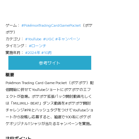
ゲーム： 
#PokémonTradingCardGamePocket
（ポケ
ポケ）
カテゴリ： 
#YouTube
#UGC
#キャンペーン
タイミング： 
#ローンチ
実施年月： 
#2024年
#10月
参考サイト
概要
Pokémon Trading Card Game Pocket（ポケポケ）配
信開始に併せてYouTubeショートにポケポケのエフ
ェクトが登場。ポケポケ拡張パック開封動画もしく
は「MILIMILI- BEAT」ダンス動画を#ポケポケ開封
チャレンジ#PRとハッシュタグをつけてYouTubeショ
ートから投稿し応募すると、抽選で100名にポケポ
ケオリジナルTシャツが当たるキャンペーンを実施。
注目ポイント