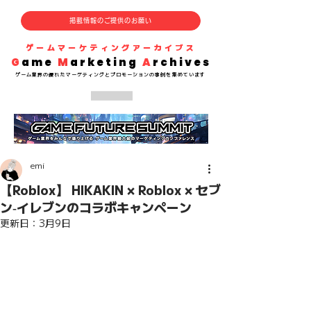
掲載情報のご提供のお願い
​ゲームマーケティングアーカイブス
G
ame
M
arketing
A
rchives
​ゲーム業界の
優れた
マーケティングとプロモーションの事例を集めています
emi
【Roblox】 HIKAKIN × Roblox × セブ
ン‐イレブンのコラボキャンペーン
更新日：
3月9日