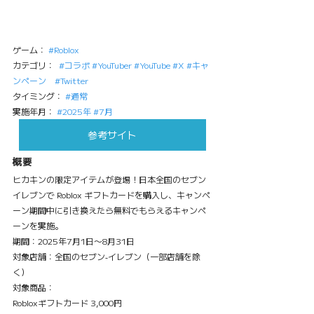
ゲーム： 
#Roblox
カテゴリ：  
#コラボ
#YouTuber
#YouTube
#X
#キャ
ンペーン
#Twitter
タイミング： 
#通常
実施年月： 
#2025年
#7月
参考サイト
概要
ヒカキンの限定アイテムが登場！日本全国のセブン
イレブンで Roblox ギフトカードを購入し、キャンペ
ーン期間中に引き換えたら無料でもらえるキャンペ
ーンを実施。
期間：2025年7月1日〜8月31日
対象店舗：全国のセブン‐イレブン（一部店舗を除
く）
対象商品：
Robloxギフトカード 3,000円