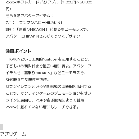
Robloxギフトカード バリアブル（1,000円〜50,000
円）
もらえるアバターアイテム：
7月：「ブンブンハローHIKAKIN」
8月：「肩乗りHIKAKIN」 どちらもユーモラスで、
アバターにHIKAKINさんがくっつくデザイン！
注目ポイント
HIKAKINという国民的YouTuberを起用することで、
子どもから親世代まで幅広い層に訴求。アバターア
イテムも「肩乗りHIKAKIN」などユーモラスで、
SNS映えや話題性も抜群。
セブンイレブンという全国規模の流通網を活用する
ことで、オンラインゲームのプロモーションをオフ
ラインに展開し、POPや店頭販促によって普段
Robloxに触れていない層にもリーチできる。
アプリゲーム