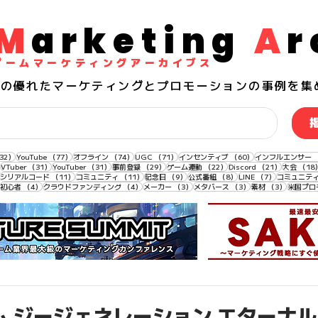
M
arketing
A
r
​ゲームマーケティングアーカイブス
界の
優れた
マーケティングとプロモーションの事例を集
132件の記事
77件の記事
74件の記事
71件の記事
60件の記事
32）
YouTube
（77）
オフライン
（74）
UGC
（71）
インセンティブ
（60）
インフルエンサー
33件の記事
31件の記事
31件の記事
29件の記事
22件の記事
21件の記事
VTuber
（31）
YouTuber
（31）
事前登録
（29）
ゲーム連動
（22）
Discord
（21）
大会
（18
11件の記事
11件の記事
11件の記事
9件の記事
8件の記事
7件の記事
シリアルコード
（11）
コミュニティ
（11）
記念日
（9）
公式番組
（8）
LINE
（7）
コミュニテ
4件の記事
4件の記事
4件の記事
3件の記事
3件の記事
3件の記事
初心者
（4）
クラウドファンディング
（4）
メーカー
（3）
メタバース
（3）
素材
（3）
米国プロ
ム ジージェネレーション エターナル