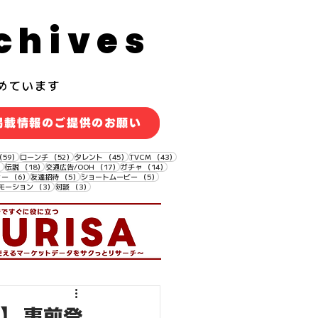
chives
めています
掲載情報のご提供のお願い
59件の記事
52件の記事
45件の記事
43件の記事
（59）
ローンチ
（52）
タレント
（45）
TVCM
（43）
18件の記事
18件の記事
17件の記事
14件の記事
）
伝説
（18）
交通広告/OOH
（17）
ガチャ
（14）
6件の記事
5件の記事
5件の記事
ィー
（6）
友達招待
（5）
ショートムービー
（5）
3件の記事
3件の記事
モーション
（3）
対談
（3）
】 事前登