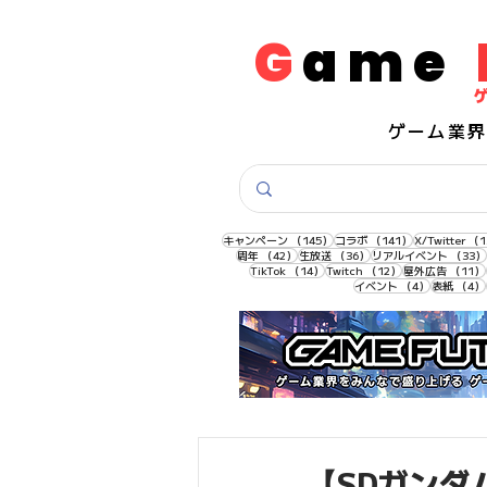
G
ame
​ゲーム業
145件の記事
141件の記事
キャンペーン
（145）
コラボ
（141）
X/Twitter
（1
42件の記事
36件の記事
周年
（42）
生放送
（36）
リアルイベント
（33）
14件の記事
12件の記事
TikTok
（14）
Twitch
（12）
屋外広告
（11）
4件の記事
イベント
（4）
表紙
（4）
【SDガンダ