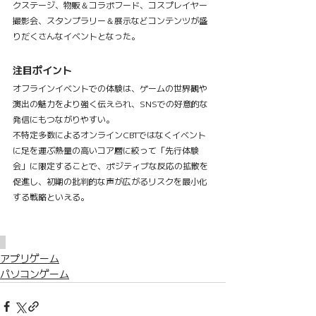
クステージ、物販＆コラボフード、コスプレイヤー
撮影会、スタンプラリー＆展示などコンテンツが盛
りだくさんなイベントとなった。
注目ポイント
オフラインイベントでの体験は、ゲームの世界観や
演出の魅力をより強く伝えられ、SNSでの好意的な
発信にもつながりやすい。
不特定多数によるオンラインCBTではなくイベント
に足を運ぶ熱量の高いコア層に絞って「先行体験
会」に限定することで、ポジティブな反応の拡散を
促進し、初期の批判的な声が広がるリスクを最小化
する戦略といえる。
アプリゲーム
パソコンゲーム