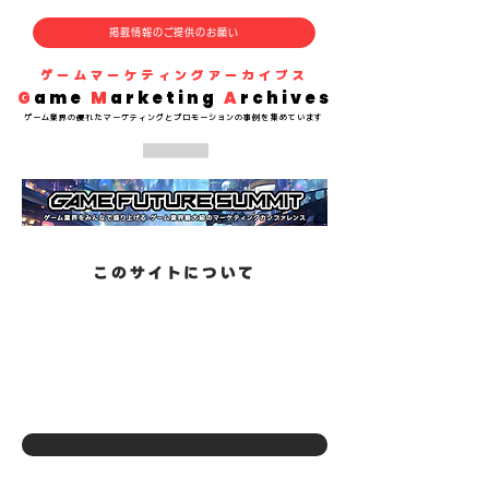
掲載情報のご提供のお願い
​ゲームマーケティングアーカイブス
G
ame
M
arketing
A
rchives
​ゲーム業界の
優れた
マーケティングとプロモーションの事例を集めています
​このサイトについて
ゲーム業界には先進的で優れたマーケティング事例が次々と生まれていますが、事例が蓄積されておらず、共有されにくい傾向があると感じていました。このサイトではゲーム業界の優れたマーケティング事例を蓄積し、マーケターのみなさんの役に立つ情報を提供することで、業界に貢献することを目的に運営しています。
まだまだたくさんの優れた事例がありますが、このサイトに掲載できていないものが多い状況です。ぜひみなさんの記憶に残る掲載すべき優れた事例をご存知の方は投稿フォームから事例を教えてください。いただいた情報を掲載して、有益なサイトにしていきたいです。
また、掲載を停止すべき事例がありましたらお知らせください。対応いたします。