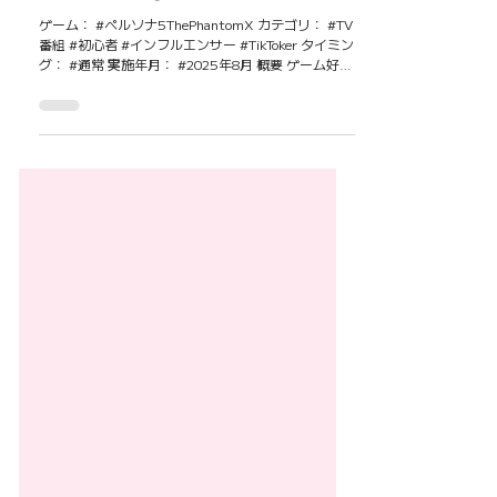
【ペルソナ5: The Phantom X】 TBSの
ゲーム情報バラエティ番組「ジョシとド
ラゴン」P5X が参上！
ゲーム： #ペルソナ5ThePhantomX カテゴリ： #TV
番組 #初心者 #インフルエンサー #TikToker タイミン
グ： #通常 実施年月： #2025年8月 概要 ゲーム好き
なドラゴンと女子たちが繰り広げるTBSのゲーム番組
「ジョシとドラゴン」にて2025年8月1日に初回放送
がスタートし、全5回の構成で展開された。 ゲーム
に興味がない女子たちにゲーム好きなドラゴンがそ
の魅力を伝えるというユニークな番組コンセプト
で、女子たちが実際にゲームをプレイしながらリア
ルな反応やトークを展開していく。 注目ポイント
TikTokフォロワー51万人のモデル・野咲美優さんが
実際に『P5X』をプレイしながら、怪盗団のリセマ
ラやペルソナ覚醒シーンなどを体験。シリーズファ
ンにも新規ユーザーにも刺さる内容でSNSでも話題
になった。 全5回にわたる連続放送は、ゲームの世
界観をじっくり伝えられ、野咲さんのゲーム初心者
ならではのリアルな驚きや感想を放送することで初
心者でも楽しめる新規ユーザーを獲得を狙ったプロ
モーションとしても非常に効果的。