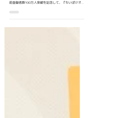
ゼント
ゲーム： #ちいかわぽけっと カテゴリ： #LINE タイ
ミング： #事前登録 実施年月： #2025年2月 概要 事
前登録者数100万人突破を記念して、『ちいぽけオリ
ジナルアニメーションLINEスタンプ』のプレゼント
が決定🎁 アプリをダウンロードした方全員が無料で
ダウンロードできる！ 注目ポイント スタンプが動く
ことでキャラの魅力もより伝わる！ゲーム内アイテ
ムではなくLINEという日常ツールで使えるスタンプ
を報酬にすることで非ゲーマー層にもリーチし、IPの
UGC的拡散効果 が期待できる。