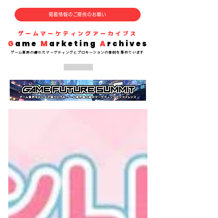
掲載情報のご提供のお願い
​ゲームマーケティングアーカイブス
G
ame
M
arketing
A
rchives
​ゲーム業界の
優れた
マーケティングとプロモーションの事例を集めています