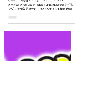
【鳴潮】ポップアップイベント㏌大阪開
催
ゲーム： #鳴潮 カテゴリ： #オフライン #X
#Twitter #YouTube #TikTok #LINE #Discord タイミ
ング： #通常 実施年月： #2025年 #3月 概要 鳴潮ポ
ップアップイベント㏌大阪 ...