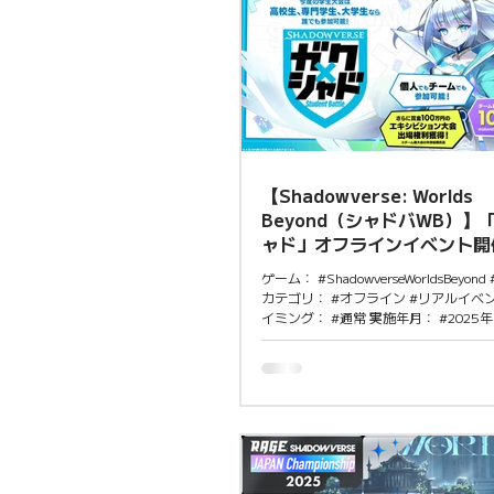
【Shadowverse: Worlds
Beyond（シャドバWB）】
ャド」オフラインイベント開催
ゲーム： #ShadowverseWorldsBeyo
カテゴリ： #オフライン #リアルイベン
イミング： #通常 実施年月： #2025年 
累計の事前登録者数に応じて、サービ
なく全員にダイヤやガシャチケットな
来場できるShadowverse: Worlds Be
ンイベント「ガク×シャドPARTY in T
に「ガク×シャドPARTY in OSAKA」
催。 来場するだけで楽しめる上に入場
ク×シャドPARTY in TOKYO」 開催日
日（金） 会場：東京デザインテクノロ