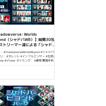
「CR FES 2025」にてプロゲーミングチーム
zy Raccoon（CR）」が新設した「STAR部
正式加入するというサプライズ発表があった
のタイミングで、CR代表の“おじじ”さんとの
ファンにとって見逃せない配信となる。
adowverse: Worlds
yond（シャドバWB）】総勢30名の
ストリーマー達による「シャドバ
ンドパーク」スタート
 #ShadowverseWorldsBeyond #シャドバWB
リ： #タレント #インフルエンサー #生放送
Tube #VTuber タイミング： #通常 実施年月：
5年 #8月 概要 2025年8月9日（土）19:00〜
NREC.tvにて、「シャドバビヨンドパーク」配
タート。 OPENRECコメントキャンペーンも
、配信中にコメントすると抽選でAmazonギ
ード1,000円分が当たるチャンス がある聴者
の施策となっている。 注目ポイント こう、加
、布団ちゃん、渋谷ハルなど、SNSでも話題
配信者が多数出演し、総勢30名以上の人気ス
マーが参加し、各ストリーマーの個性を活か
画や対戦が期待される。ゲーム×インフルエン