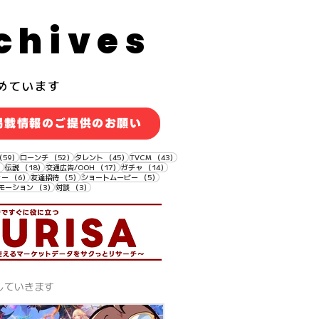
chives
めています
掲載情報のご提供のお願い
59件の記事
52件の記事
45件の記事
43件の記事
（59）
ローンチ
（52）
タレント
（45）
TVCM
（43）
18件の記事
18件の記事
17件の記事
14件の記事
）
伝説
（18）
交通広告/OOH
（17）
ガチャ
（14）
6件の記事
5件の記事
5件の記事
ィー
（6）
友達招待
（5）
ショートムービー
（5）
3件の記事
3件の記事
モーション
（3）
対談
（3）
していきます