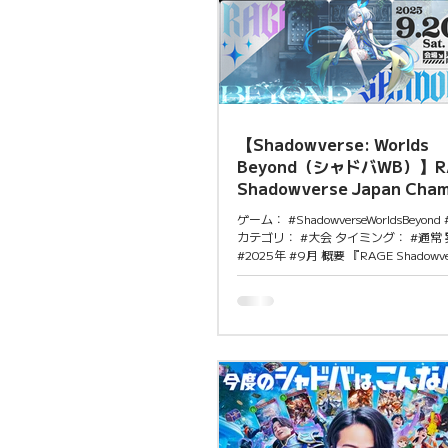
「ガク×シャドPARTY in OSAKA」 開
10月4日（土） 会場：OCA大阪デザ
ジー専門学校 注目ポイント 学生だけ
とで、同世代同士のオフラインでの交
がしやすいことや初心者でも気軽に参
気を演出している。若年層のプレイヤ
ュニティ形成を目
【Shadowverse: Worlds
Beyond（シャドバWB）】R
Shadowverse Japan Cham
2025 開催
ゲーム： #ShadowverseWorldsBeyo
カテゴリ： #大会 タイミング： #通常
#2025年 #9月 概要 『RAGE Shadowver
Championship 2025（RJCS）』
優勝者は賞金500万円とShadowverse Wor
Prix 2025 Day 1参加権利を獲得で
オフライン 会場 予選：東京ビッグサイト 南3・4ホ
ール 決勝：都内スタジオ 予選日程 Day 1：9月20日
（土） Day 2：9月21日（日） Grand Finals 
日（日） 使用カード：第1〜3弾パッ
除外） 試合形式：構築戦・2デッキBO
勝） 賞金 優勝：500万円＋複数大会
別称号 注目ポイント 新作『Shadowverse: