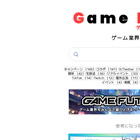
G
ame
​ゲーム業
145件の記事
141件の記事
キャンペーン
（145）
コラボ
（141）
X/Twitter
（1
42件の記事
36件の記事
周年
（42）
生放送
（36）
リアルイベント
（33）
14件の記事
12件の記事
TikTok
（14）
Twitch
（12）
屋外広告
（11）
4件の記事
イベント
（4）
表紙
（4）
​参考にな