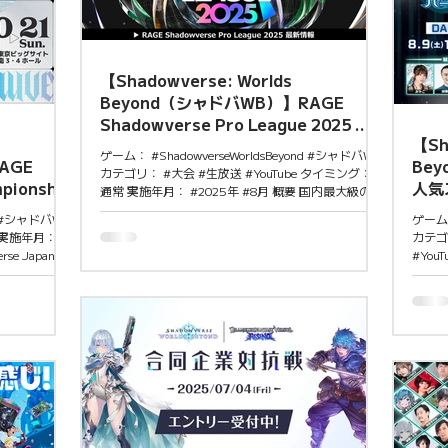
催日：2025年
された
イン＆テクノロ
「Cra
が参加できるこ
門」に
流や競技体験
ばかり
加できる雰囲
共演は
【Shadowverse: Worlds
ー育成とコミ
Beyond（シャドバWB）】RAGE
Shadowverse Pro League 2025 開
【Sh
催
ゲーム： #ShadowverseWorldsBeyond #シャドバWB
AGE
Be
カテゴリ： #大会 #生放送 #YouTube タイミング： #
pionship
人気
通常 実施年月： #2025年 #8月 概要 国内最大級のe
ビヨ
スポーツブランドRAGEが主催する『Shadowverse:
nd #シャドバWB
ゲーム：
Worlds Beyond』のプロチームによるトーナメントリ
 実施年月：
カテゴ
ーグ戦「RAGE Shadowverse Pro League」が開幕。
se Japan
#You
各シーズンの順位に応じたポイント＋関連大会やイ
エントリー開始！
#202
ンフルエンサーバトルのポイントを合算し、上位2チ
ld Grand
OPE
ームが「League Championship」に進出。総合優勝
きる。 開催形式：
信がス
チームは賞金100万円のエキシビションマッチに招
開催し
待される。 【2025年シーズンの参加チーム】
フトコ
DetonatioN FocusMe：ミル、Spicies、ユーリ 横浜
10月19
参加型
F・マリノス：あぐのむ、たばた、バーサ、水煮 よ
ク（特定カード
藤純一
しもとゲーミング：ふぇぐ、だーよね、ぱらちゃん
1・BO3（決
の人気
レバンガ北海道：Era53、Atom、Tatsuno、rikka、
の参加権利＋特
トリー
Ryu 注目ポイント 「Shadowverse: Worlds...
 Worlds
した企