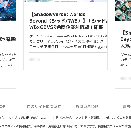
カードパックを
サー×
明確で、初心
ドバW
戦略的
【Shadowverse: Worlds
Beyond（シャドバWB）】「シャドバ
WB×GBVSR合同企業対抗戦」開催
【Sh
ゲーム： #ShadowverseWorldsBeyond #シャドバWB
菊池風磨さ
Be
カテゴリ： #リアルイベント #大会 タイミング： #
人気
ローンチ 実施年月： #2025年 #6月 概要 Cygames
ビヨ
が主催する『Shadowverse: Worlds Beyond（シャド
nd #シャドバWB
ゲーム：
バWB）』と『グランブルーファンタジーヴァーサス
ング： #ロー
カテゴ
-ライジング-（GBVSR）』の合同企業対抗戦イベン
 リリースから
#You
トを開催。参加費無料で1企業当たり4名まで参加可
磨さんを起用
#20
能となっている。大会終了後には懇親会（有料）
な感じ」登場
い配信
も。 開催日：2025年7月4日（金） 会場：eスポフ
。 登場編では
す『O
ィールド（東京都板橋区） 注目ポイント 競技性と企
さんを描写。
スされる
業交流を融合したユニークなeスポーツ施策で、社内
化＆鎧姿へ“超
トリー
のゲーマー同士の結束を深めたり、他社とのネット
。 注目ポイ
イ🎮 6
ワークを広げる絶好の機会となる。大会終了後に企
流・バトル
https
業間交流を目的とした懇親会も開催されゲームを通
OP
このサイトについて
お問い合わせ
運営
押し出し、 前
https
じたビジネス交流の場としても活用できる。
で親しみやす
リリー
ドゲーマー層
施する
グアーカイブスでは優れたゲームのマーケティングのケーススタディを蓄積、共有していくことを
の訴求を狙っ
の定着
ーススタディの情報提供、掲載依頼、掲載停止は常時受け付けております。
情報提供フォーム
からご
人気ス