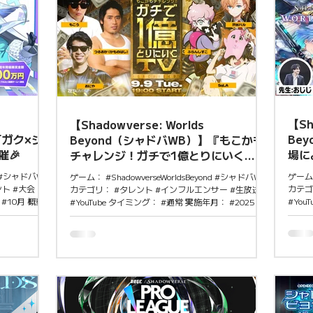
【Sh
【Shadowverse: Worlds
「ガク×シ
Be
Beyond（シャドバWB）】『もこかも
🎉
場によ
チャレンジ！ガチで1億とりにいく
Bey
TV』配信決定✨
nd #シャドバWB
ゲーム：
ゲーム： #ShadowverseWorldsBeyond #シャドバWB
ト #大会 タ
カテゴ
カテゴリ： #タレント #インフルエンサー #生放送
#10月 概要
#You
#YouTube タイミング： #通常 実施年月： #2025年
ス開始後もれ
月： #
#3月 概要 「Shadowverse World Grand Prix 2025」
ど学生だけが
ouT
の賞金1億円を本気で狙う挑戦企画で、シャドバWB
yondのオフライ
作『Sh
のガチ勢ゲストが多数出演（もこう、かものはし、
OKYO」を8月
する。
おにや、渋谷ハル、ふらんしすこ、SqLA など）。
を10月に開
LEO
注目ポイント 賞金1億円というインパクトで注目度
は無料！ 「ガ
プロモ
をあげ、人気配信者の出演でライト層も取り込んで
：2025年8月8
通じて
視聴体験をエンタメ化。競技シーンを一気に盛り上
ジー専門学校
田涼介
げる狙いが見える。