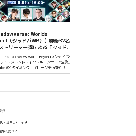
視聴者参加型キャンペーンの三位一体で、シャ
Bの認知拡大とファン層の拡張を狙った非常に
な施策。
adowverse: Worlds
yond（シャドバWB）】総勢32名の
ストリーマー達による「シャドバ
ンドパーク」スタート！
 #ShadowverseWorldsBeyond #シャドバWB
リ： #タレント #インフルエンサー #生放送
Tube #X タイミング： #ローンチ 実施年月：
25年 #6月 概要 様々なゲームタイトルを取り扱
者と視聴者が一緒になってゲームを遊び尽く
PENREC PARK』にて、6月17日(火)にリリー
「Shadowverse: Worlds Beyond」で人気ス
マー達総勢32名が新作シャドウバースをプレ
/21(土)/6/22(日) 19:00 START DAY1：
://openrec.tv/live/2k8m49vp086 DAY2：
会社
://openrec.tv/live/mlrle1vn18g 注目ポイント
ス直後のタイミングで大型配信イベントを実
ことで初動の熱量を逃さず、話題性と視聴者
目的に運営しています
を最大化する設計となっている。総勢32名の
連絡ください
トリーマーによるプレイ配信でそれぞれのフ