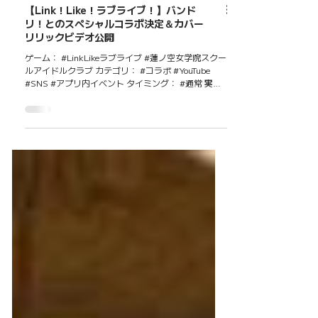
【Link！Like！ラブライブ！】バンド
リ！とのスペシャルコラボ決定＆カバー
リリックビデオ公開
ゲーム： #LinkLikeラブライブ #蓮ノ空女学院スクー
ルアイドルクラブ カテゴリ： #コラボ #YouTube
#SNS #アプリ内イベント タイミング： #通常 実施
年月： #2026年 #1月 概要 2026年1月4日、
『Link！Like！ラブライブ！』と『バンドリ！』のス
ペシャルコラボが発表された。蓮ノ空女学院スクー
ルアイドルクラブ公式YouTubeチャンネルのプレミア
公開動画にてコラボが明かされ、同時にスリーズブ
ーケがPastel＊Palettesの楽曲「もういちど ルミナ
ス」をカバーしたリリックビデオがYouTubeで公開さ
れた。コラボ期間は2026年1月5日12時からスター
ト。ハッシュタグ「#蓮ノ空バンドリコラボ」ととも
にTwitter（X）でも公式アカウントから告知が行わ
れ、両タイトルのファンコミュニティに向けて広く
拡散された。 注目ポイント 女性向け音楽系IPとして
高い人気を誇る『ラブライブ！』シリーズと『バン
ドリ！』という二大コンテンツのコラボは、双方の
既存ファン層へのクロスアプローチとして非常に有