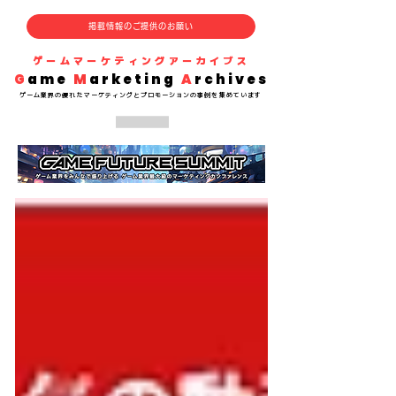
掲載情報のご提供のお願い
​ゲームマーケティングアーカイブス
G
ame
M
arketing
A
rchives
​ゲーム業界の
優れた
マーケティングとプロモーションの事例を集めています