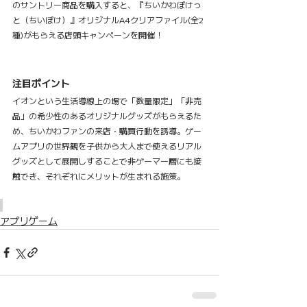
のサントリー商品を購入すると、『ちいかわぽけっ
と（ちいぽけ）』オリジナルA4クリアファイル(全2
種)がもらえる店頭キャンペーンを開催！
注目ポイント
イオンという生活導線上の場で「数量限定」「非売
品」の希少性のあるオリジナルグッズがもらえるた
め、ちいかわファンの来店・購買行動を誘導。ゲー
ムアプリの世界観を子供から大人まで使えるリアル
グッズとして展開しすることで非ゲーマー層にも接
触でき、それぞれにメリットが生まれる施策。
アプリゲーム