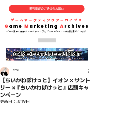
掲載情報のご提供のお願い
​ゲームマーケティングアーカイブス
G
ame
M
arketing
A
rchives
​ゲーム業界の
優れた
マーケティングとプロモーションの事例を集めています
emi
【ちいかわぽけっと】イオン × サント
リー ×『ちいかわぽけっと』店頭キャ
ンペーン
更新日：
3月9日