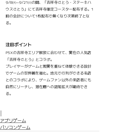
9/8㈪~9/21㈰の間、「吉祥寺さとう・ステーキハ
ウスさとう」にて吉祥寺限定コースター配布する。1
回の会計について1枚配布で無くなり次第終了とな
る。
注目ポイント
P5Xの吉祥寺エリア解放に合わせて、実在の人気店
「吉祥寺さとう」とコラボ。
プレイヤーがゲームと現実を重ねて体験できる設計
でゲームの世界観を強化。地元で行列ができる名店
とのコラボにより、ゲームファン以外の来店者にも
自然にリーチし、潜在層への認知拡大が期待でき
る。
アプリゲーム
パソコンゲーム