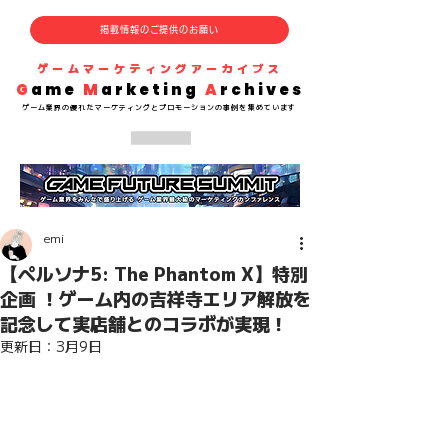
掲載情報のご提供のお願い
​ゲームマーケティングアーカイブス
G
ame
M
arketing
A
rchives
​ゲーム業界の
優れた
マーケティングとプロモーションの事例を集めています
emi
【ペルソナ5: The Phantom X】特別
企画 ！ゲーム内の吉祥寺エリア解放を
記念して実店舗とのコラボが実現！
更新日：
3月9日