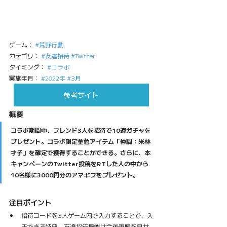
ゲーム： 
#荒野行動
カテゴリ： 
#友達招待
#Twitter
タイミング： 
#コラボ
実施年月： 
#2022年
#3月
参考サイト
概要
コラボ期間中、フレンド3人を招待で10連ガチャを
プレゼント。コラボ限定金色アイテム「仲間：米林
才子」を確定で獲得することができる。さらに、本
キャンペーンのTwitter投稿をRTした人の中から
10名様に3000円分のアマギフをプレゼント。
注目ポイント
招待コードを3人ゲーム内で入力することで、入
手できる特典。友達招待機能は今後再興を見せ