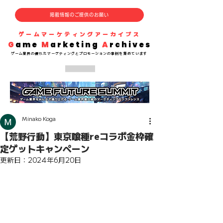
掲載情報のご提供のお願い
​ゲームマーケティングアーカイブス
G
ame
M
arketing
A
rchives
​ゲーム業界の
優れた
マーケティングとプロモーションの事例を集めています
Minako Koga
【荒野行動】東京喰種reコラボ金枠確
定ゲットキャンペーン
更新日：
2024年6月20日