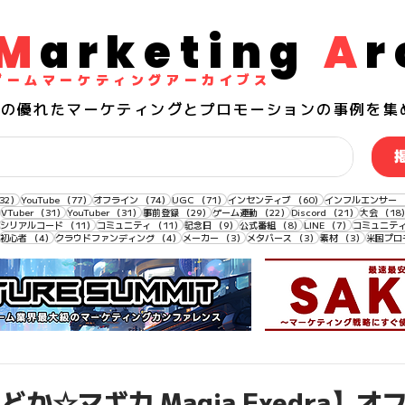
M
arketing
A
r
​ゲームマーケティングアーカイブス
界の
優れた
マーケティングとプロモーションの事例を集
132件の記事
77件の記事
74件の記事
71件の記事
60件の記事
32）
YouTube
（77）
オフライン
（74）
UGC
（71）
インセンティブ
（60）
インフルエンサー
33件の記事
31件の記事
31件の記事
29件の記事
22件の記事
21件の記事
VTuber
（31）
YouTuber
（31）
事前登録
（29）
ゲーム連動
（22）
Discord
（21）
大会
（18
11件の記事
11件の記事
11件の記事
9件の記事
8件の記事
7件の記事
シリアルコード
（11）
コミュニティ
（11）
記念日
（9）
公式番組
（8）
LINE
（7）
コミュニテ
4件の記事
4件の記事
4件の記事
3件の記事
3件の記事
3件の記事
初心者
（4）
クラウドファンディング
（4）
メーカー
（3）
メタバース
（3）
素材
（3）
米国プロ
か☆マギカ Magia Exedra】