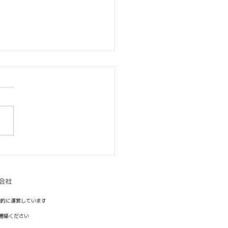
園アイドルマスター】
RAPとコラボしたリアル
ゲームを実施
会社
目的に運営しています
連絡ください