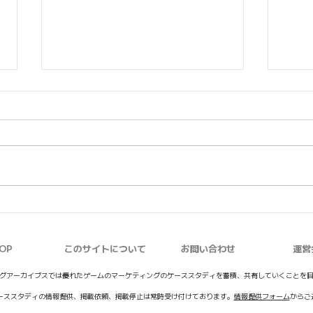
【アークナイツ：エンドフィ
【学
ールド】リリース直前の事前
SC
脱出
登録イベント「最終準備」開
OP
このサイトについて
お問い合わせ
運営
始
グアーカイブスでは優れたゲームのマーケティングのケーススタディを蓄積、共有していくことを
ーススタディの情報提供、掲載依頼、掲載停止は常時受け付けております。
情報提供フォーム
からご