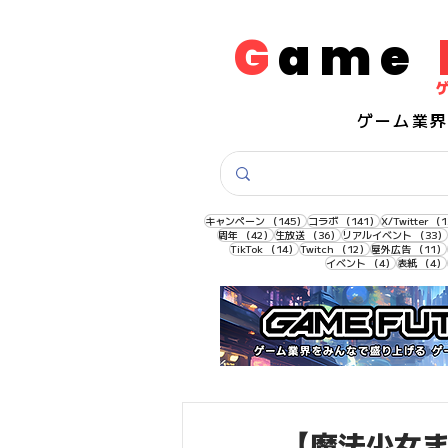
G
ame
​ゲーム業
145件の記事
141件の記事
キャンペーン
（145）
コラボ
（141）
X/Twitter
（1
42件の記事
36件の記事
周年
（42）
生放送
（36）
リアルイベント
（33）
14件の記事
12件の記事
TikTok
（14）
Twitch
（12）
屋外広告
（11）
4件の記事
イベント
（4）
表紙
（4）
【魔法少女まど