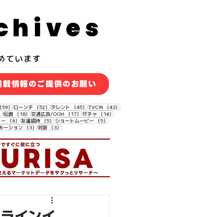
chives
めています
掲載情報のご提供のお願い
59件の記事
52件の記事
45件の記事
43件の記事
（59）
ローンチ
（52）
タレント
（45）
TVCM
（43）
18件の記事
18件の記事
17件の記事
14件の記事
）
伝説
（18）
交通広告/OOH
（17）
ガチャ
（14）
6件の記事
5件の記事
5件の記事
ィー
（6）
友達招待
（5）
ショートムービー
（5）
3件の記事
3件の記事
モーション
（3）
対談
（3）
オフラインイ