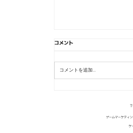
コメント
コメントを追加…
【ジョジョの奇妙な冒険オラ
オラオーバードライブ】リリ
ース100日記念キャンペーン
T
開催
ゲームマーケティン
ケ