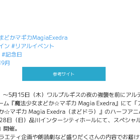
どかマギカMagiaExedra
イン
#リアルイベント
#記念日
年9月
参考サイト
木）〜5月15日（木）ワルプルギスの夜の強襲を前にアル
ム『魔法少女まどか☆マギカ Magia Exedra』にて
☆マギカ Magia Exedra（まどドラ）』のハーフア
9月28日（日）品川インターシティホールにて、スペシャ
25」開催。
バラエティ企画や朗読劇など盛りだくさんの内容でお届け