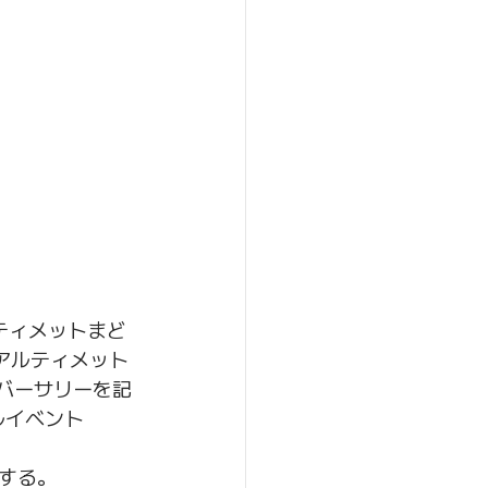
ティメットまど
「アルティメット
ニバーサリーを記
ルイベント
する。