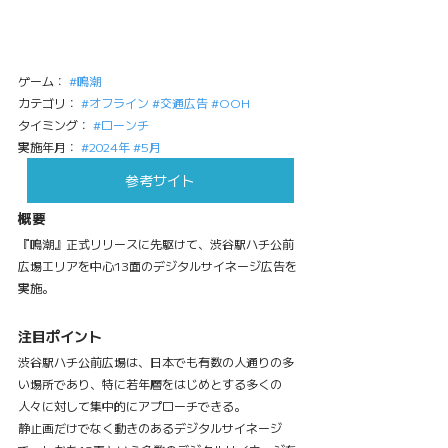
ゲーム： 
#鳴潮
カテゴリ： 
#オフライン
#交通広告
#OOH
タイミング： 
#ローンチ
実施年月： 
#2024年
#5月
参考サイト
概要
『鳴潮』正式リリースに先駆けて、渋谷駅ハチ公前
広場エリアを中心13面のデジタルサイネージ広告を
実施。
注目ポイント
渋谷駅ハチ公前広場は、日本でも有数の人通りの多
い場所であり、特に若年層をはじめとする多くの
人々に対して集中的にアプローチできる。
静止画だけでなく動きのあるデジタルサイネージ