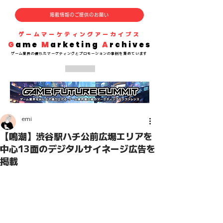
掲載情報のご提供のお願い
​ゲームマーケティングアーカイブス
G
ame
M
arketing
A
rchives
​ゲーム業界の
優れた
マーケティングとプロモーションの事例を集めています
emi
【鳴潮】渋谷駅ハチ公前広場エリアを
中心13面のデジタルサイネージ広告を
掲載