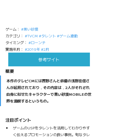
ゲーム： 
#黒い砂漠
カテゴリ： 
#TVCM
#タレント
#ゲーム連動
タイミング： 
#ローンチ
実施年月： 
#2019年
#2月
参考サイト
概要
本作のテレビCMには西野さんと俳優の浅野忠信さ
んが起用されており，その内容は，2人がそれぞれ
自身に似せたキャラクターで黒い砂漠MOBILEの世
界を満喫するというもの。
注目ポイント
ゲームのUSPをタレントを活用してわかりやす
く伝えるプロモーションの良い事例。旬なタレ