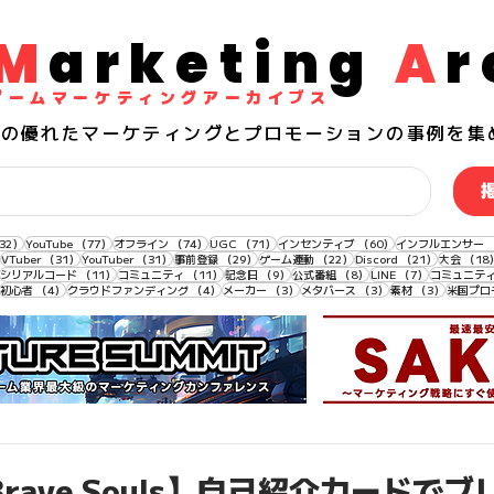
M
arketing
A
r
​ゲームマーケティングアーカイブス
界の
優れた
マーケティングとプロモーションの事例を集
132件の記事
77件の記事
74件の記事
71件の記事
60件の記事
32）
YouTube
（77）
オフライン
（74）
UGC
（71）
インセンティブ
（60）
インフルエンサー
33件の記事
31件の記事
31件の記事
29件の記事
22件の記事
21件の記事
VTuber
（31）
YouTuber
（31）
事前登録
（29）
ゲーム連動
（22）
Discord
（21）
大会
（18
11件の記事
11件の記事
11件の記事
9件の記事
8件の記事
7件の記事
シリアルコード
（11）
コミュニティ
（11）
記念日
（9）
公式番組
（8）
LINE
（7）
コミュニテ
4件の記事
4件の記事
4件の記事
3件の記事
3件の記事
3件の記事
初心者
（4）
クラウドファンディング
（4）
メーカー
（3）
メタバース
（3）
素材
（3）
米国プロ
 Brave Souls】自己紹介カードで