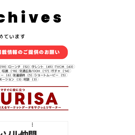
chives
めています
掲載情報のご提供のお願い
59件の記事
52件の記事
45件の記事
43件の記事
（59）
ローンチ
（52）
タレント
（45）
TVCM
（43）
18件の記事
18件の記事
17件の記事
14件の記事
）
伝説
（18）
交通広告/OOH
（17）
ガチャ
（14）
6件の記事
5件の記事
5件の記事
ィー
（6）
友達招待
（5）
ショートムービー
（5）
3件の記事
3件の記事
モーション
（3）
対談
（3）
ブレソル仲間