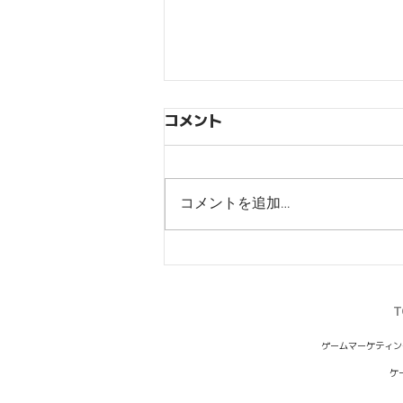
コメント
コメントを追加…
【ジョジョの奇妙な冒険オラ
オラオーバードライブ】リリ
ース100日記念キャンペーン
T
開催
ゲームマーケティン
ケ