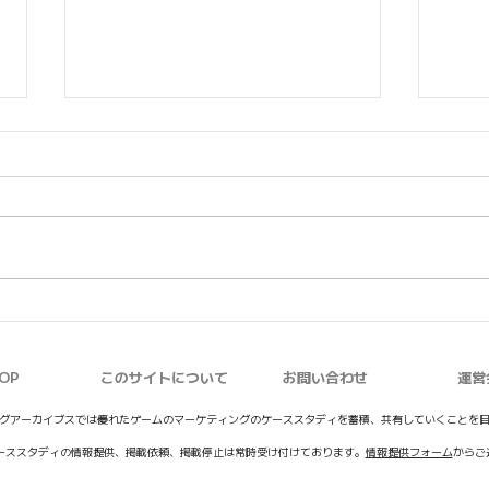
【アークナイツ：エンドフィ
【学
ールド】リリース直前の事前
SC
脱出
登録イベント「最終準備」開
OP
このサイトについて
お問い合わせ
運営
始
グアーカイブスでは優れたゲームのマーケティングのケーススタディを蓄積、共有していくことを
ーススタディの情報提供、掲載依頼、掲載停止は常時受け付けております。
情報提供フォーム
からご