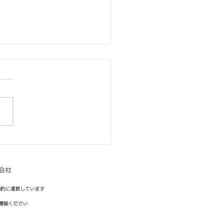
園アイドルマスター】
RAPとコラボしたリアル
ゲームを実施
会社
目的に運営しています
連絡ください