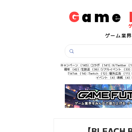
G
ame
​ゲーム業
145件の記事
141件の記事
キャンペーン
（145）
コラボ
（141）
X/Twitter
（1
42件の記事
36件の記事
周年
（42）
生放送
（36）
リアルイベント
（33）
14件の記事
12件の記事
TikTok
（14）
Twitch
（12）
屋外広告
（11）
4件の記事
イベント
（4）
表紙
（4）
【BLEACH