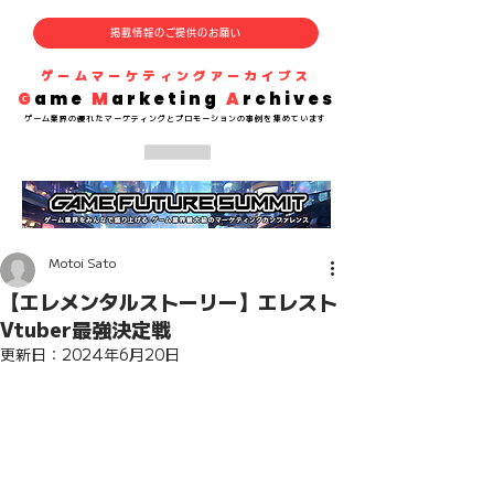
掲載情報のご提供のお願い
​ゲームマーケティングアーカイブス
G
ame
M
arketing
A
rchives
​ゲーム業界の
優れた
マーケティングとプロモーションの事例を集めています
Motoi Sato
【エレメンタルストーリー】エレスト
Vtuber最強決定戦
更新日：
2024年6月20日