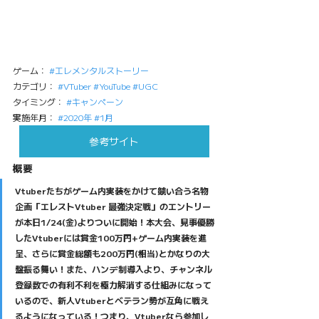
ゲーム： 
#エレメンタルストーリー
カテゴリ： 
#VTuber
#YouTube
#UGC
タイミング： 
#キャンペーン
実施年月： 
#2020年
#1月
参考サイト
概要
Vtuberたちがゲーム内実装をかけて競い合う名物
企画「エレストVtuber 最強決定戦」のエントリー
が本日1/24(金)よりついに開始！本大会、見事優勝
したVtuberには賞金100万円+ゲーム内実装を進
呈、さらに賞金総額も200万円(相当)とかなりの大
盤振る舞い！また、ハンデ制導入より、チャンネル
登録数での有利不利を極力解消する仕組みになって
いるので、新人Vtuberとベテラン勢が互角に戦え
るようになっている！つまり、Vtuberなら参加し