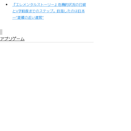
『エレメンタルストーリー』危機的状況の打破
とV字回復までのステップ。目指したのは日本
一“距離の近い運営”
アプリゲーム
関連記事