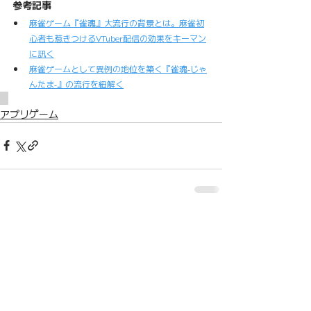
参考記事
麻雀ゲーム『雀魂』大流行の背景とは。麻雀初
心者も惹きつけるVTuber配信の効果をキーマン
に訊く
麻雀ゲームとして異例の地位を築く『雀魂‐じゃ
んたま‐』の流行を紐解く
アプリゲーム
関連記事