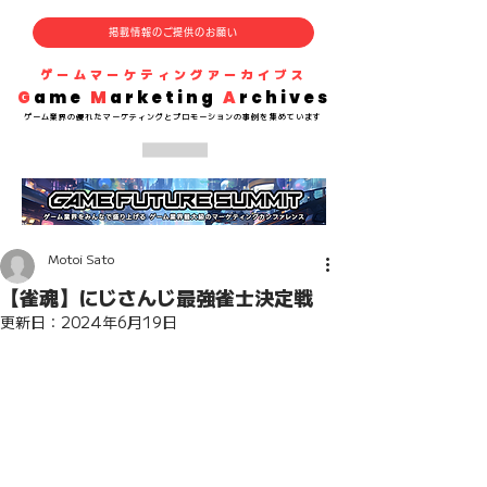
掲載情報のご提供のお願い
​ゲームマーケティングアーカイブス
G
ame
M
arketing
A
rchives
​ゲーム業界の
優れた
マーケティングとプロモーションの事例を集めています
Motoi Sato
【雀魂】にじさんじ最強雀士決定戦
更新日：
2024年6月19日