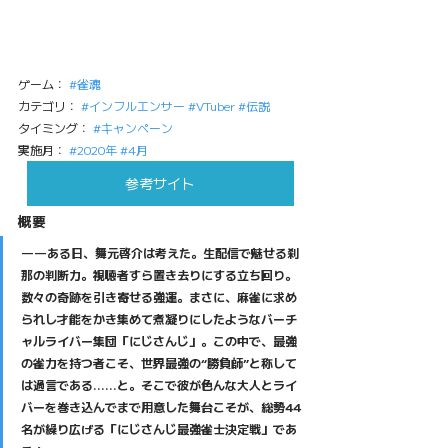
ゲーム： 
#雀魂
カテゴリ： 
#インフルエンサー
#VTuber
#伝説
タイミング： 
#キャンペーン
実施月： 
#2020年
#4月
参考サイト
概要
――ある日、舞元啓介は考えた。生配信で魅せる刹
那の判断力。視聴者すら置き去りにする立ち回り。
数々の奇跡を引き寄せる強運。まさに、麻雀に求め
られし才能をかき集めて煮凝りにしたようなバーチ
ャルライバー集団「にじさんじ」。この中で、最強
の雀力を持つ者こそ、世界最強の“勝負師”と称して
は過言である……と。そこで彼が色んな大人とライ
バーを巻き込んでまで用意した舞台こそが、総勢44
名が繰り広げる「にじさんじ最強雀士決定戦」であ