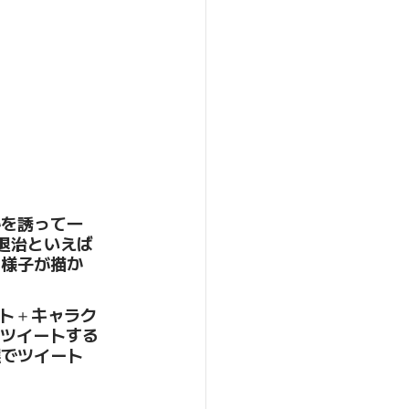
かを誘って一
退治といえば
る様子が描か
スト＋キャラク
てツイートする
選でツイート
。