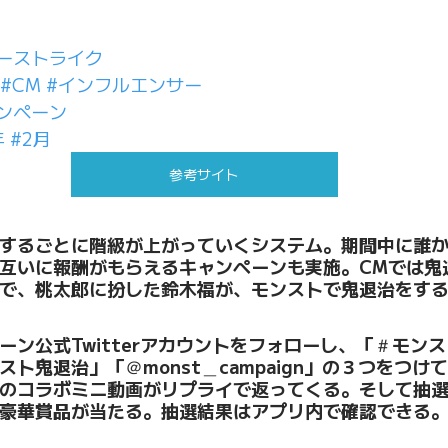
ーストライク
#CM
#インフルエンサー
ンペーン
年
#2月
参考サイト
するごとに階級が上がっていくシステム。期間中に誰
互いに報酬がもらえるキャンペーンも実施。CMでは鬼
で、桃太郎に扮した鈴木福が、モンストで鬼退治をす
ーン公式Twitterアカウントをフォローし、「＃モン
ト鬼退治」「＠monst＿campaign」の３つをつけ
のコラボミニ動画がリプライで返ってくる。そして抽
豪華賞品が当たる。抽選結果はアプリ内で確認できる