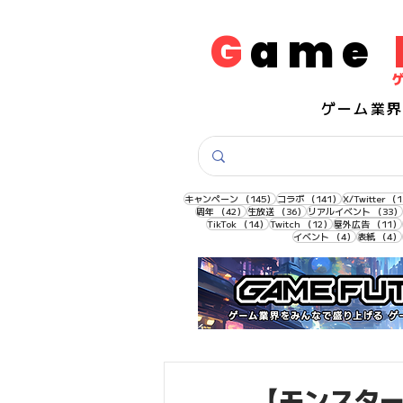
G
ame
​ゲーム業
145件の記事
141件の記事
キャンペーン
（145）
コラボ
（141）
X/Twitter
（1
42件の記事
36件の記事
周年
（42）
生放送
（36）
リアルイベント
（33）
14件の記事
12件の記事
TikTok
（14）
Twitch
（12）
屋外広告
（11）
4件の記事
イベント
（4）
表紙
（4）
【モンスタ