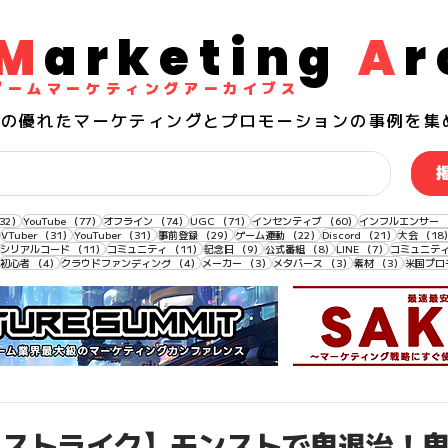
M
arketing
A
r
​ゲームマーケティングアーカイブス
界の
優れた
マーケティングとプロモーションの事例を集
132件の記事
77件の記事
74件の記事
71件の記事
60件の記事
32）
YouTube
（77）
オフライン
（74）
UGC
（71）
インセンティブ
（60）
インフルエンサー
33件の記事
31件の記事
31件の記事
29件の記事
22件の記事
21件の記事
VTuber
（31）
YouTuber
（31）
事前登録
（29）
ゲーム連動
（22）
Discord
（21）
大会
（18
11件の記事
11件の記事
11件の記事
9件の記事
8件の記事
7件の記事
シリアルコード
（11）
コミュニティ
（11）
記念日
（9）
公式番組
（8）
LINE
（7）
コミュニテ
4件の記事
4件の記事
4件の記事
3件の記事
3件の記事
3件の記事
初心者
（4）
クラウドファンディング
（4）
メーカー
（3）
メタバース
（3）
素材
（3）
米国プロ
ーストライク】モンストで鬼退治！