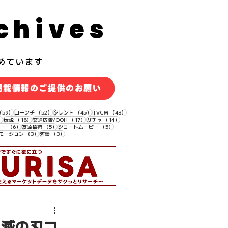
chives
めています
掲載情報のご提供のお願い
59件の記事
52件の記事
45件の記事
43件の記事
（59）
ローンチ
（52）
タレント
（45）
TVCM
（43）
18件の記事
18件の記事
17件の記事
14件の記事
）
伝説
（18）
交通広告/OOH
（17）
ガチャ
（14）
6件の記事
5件の記事
5件の記事
ィー
（6）
友達招待
（5）
ショートムービー
（5）
3件の記事
3件の記事
モーション
（3）
対談
（3）
鬼滅の刃コ