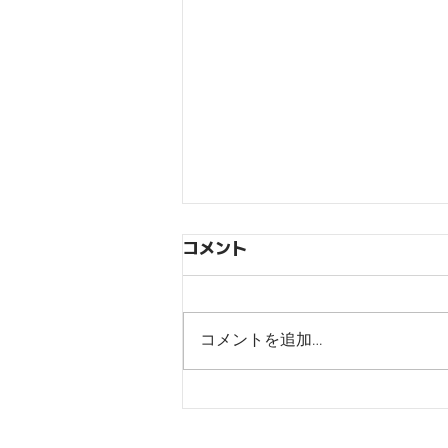
コメント
コメントを追加…
【ジョジョの奇妙な冒険オラ
オラオーバードライブ】リリ