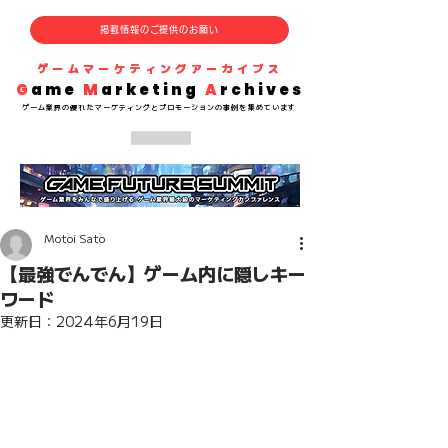
掲載情報のご提供のお願い
​ゲームマーケティングアーカイブス
G
ame
M
arketing
A
rchives
​ゲーム業界の
優れた
マーケティングとプロモーションの事例を集めています
Motoi Sato
【最強でんでん】ゲーム内に隠しキー
ワード
更新日：
2024年6月19日