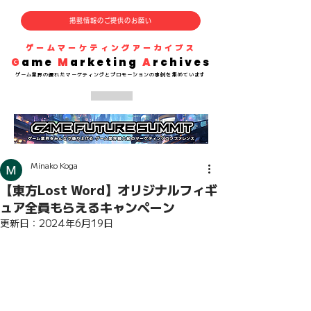
掲載情報のご提供のお願い
​ゲームマーケティングアーカイブス
G
ame
M
arketing
A
rchives
​ゲーム業界の
優れた
マーケティングとプロモーションの事例を集めています
Minako Koga
【東方Lost Word】オリジナルフィギ
ュア全員もらえるキャンペーン
更新日：
2024年6月19日