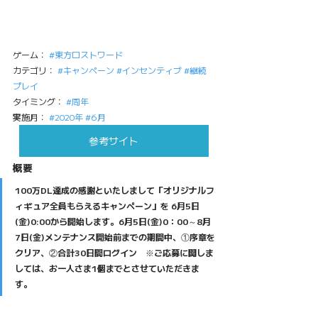
ゲーム： 
#東方ロストワード
カテゴリ： 
#キャンペーン
#インセンティブ
#継続
プレイ
タイミング： 
#周年
実施月： 
#2020年
#6月
参考サイト
概要
100万DL達成の感謝といたしまして「オリジナルフ
ィギュア全員もらえるキャンペーン」を 6月5日
(金)0:00から開始します。6月5日(金)0：00～8月
7日(金)メンテナンス開始前までの期間中、①序章を
クリア、②合計30日間ログイン　※ご応募に関しま
しては、お一人さま1個までとさせていただきま
す。