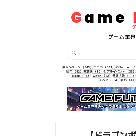
G
ame
​ゲーム業
145件の記事
141件の記事
キャンペーン
（145）
コラボ
（141）
X/Twitter
（1
42件の記事
36件の記事
周年
（42）
生放送
（36）
リアルイベント
（33）
14件の記事
12件の記事
TikTok
（14）
Twitch
（12）
屋外広告
（11）
4件の記事
イベント
（4）
表紙
（4）
【ドラゴンボ