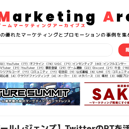
M
arketing
A
r
​ゲームマーケティングアーカイブス
界の
優れた
マーケティングとプロモーションの事例を集
132件の記事
77件の記事
74件の記事
71件の記事
60件の記事
32）
YouTube
（77）
オフライン
（74）
UGC
（71）
インセンティブ
（60）
インフルエンサー
33件の記事
31件の記事
31件の記事
29件の記事
22件の記事
21件の記事
VTuber
（31）
YouTuber
（31）
事前登録
（29）
ゲーム連動
（22）
Discord
（21）
大会
（18
11件の記事
11件の記事
11件の記事
9件の記事
8件の記事
7件の記事
シリアルコード
（11）
コミュニティ
（11）
記念日
（9）
公式番組
（8）
LINE
（7）
コミュニテ
4件の記事
4件の記事
4件の記事
3件の記事
3件の記事
3件の記事
初心者
（4）
クラウドファンディング
（4）
メーカー
（3）
メタバース
（3）
素材
（3）
米国プロ
ールレジェンズ】TwitterのRTを