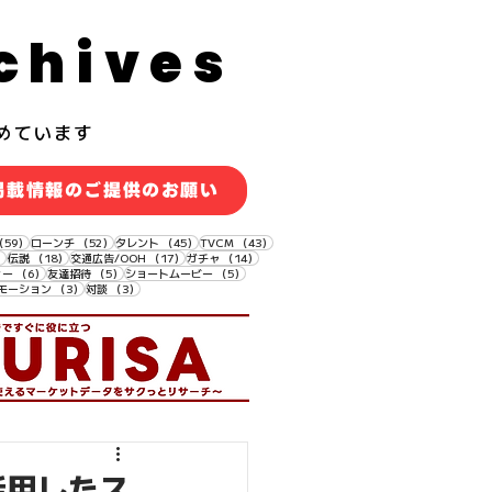
chives
めています
掲載情報のご提供のお願い
59件の記事
52件の記事
45件の記事
43件の記事
（59）
ローンチ
（52）
タレント
（45）
TVCM
（43）
18件の記事
18件の記事
17件の記事
14件の記事
）
伝説
（18）
交通広告/OOH
（17）
ガチャ
（14）
6件の記事
5件の記事
5件の記事
ィー
（6）
友達招待
（5）
ショートムービー
（5）
3件の記事
3件の記事
モーション
（3）
対談
（3）
活用したス