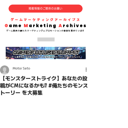
掲載情報のご提供のお願い
​ゲームマーケティングアーカイブス
G
ame
M
arketing
A
rchives
​ゲーム業界の
優れた
マーケティングとプロモーションの事例を集めています
Motoi Sato
【モンスターストライク】あなたの投
稿がCMになるかも⁉️ #俺たちのモンス
トーリー を大募集