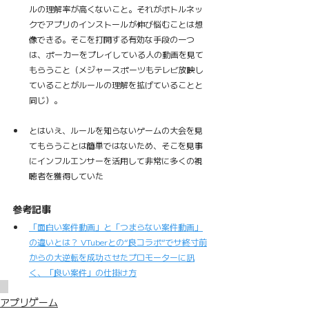
ルの理解率が高くないこと。それがボトルネッ
クでアプリのインストールが伸び悩むことは想
像できる。そこを打開する有効な手段の一つ
は、ポーカーをプレイしている人の動画を見て
もらうこと（メジャースポーツもテレビ放映し
ていることがルールの理解を拡げていることと
同じ）。
とはいえ、ルールを知らないゲームの大会を見
てもらうことは簡単ではないため、そこを見事
にインフルエンサーを活用して非常に多くの視
聴者を獲得していた
参考記事
「面白い案件動画」と「つまらない案件動画」
の違いとは？ VTuberとの“良コラボ”でサ終寸前
からの大逆転を成功させたプロモーターに訊
く、「良い案件」の仕掛け方
アプリゲーム