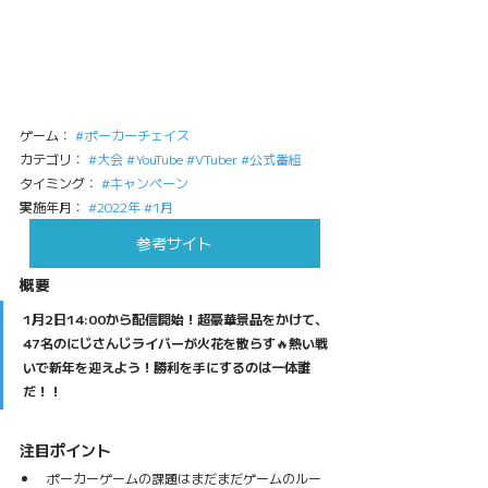
ゲーム： 
#ポーカーチェイス
カテゴリ： 
#大会
#YouTube
#VTuber
#公式番組
タイミング： 
#キャンペーン
実施年月： 
#2022年
#1月
参考サイト
概要
1月2日14:00から配信開始！超豪華景品をかけて、
47名のにじさんじライバーが火花を散らす🔥熱い戦
いで新年を迎えよう！勝利を手にするのは一体誰
だ！！
注目ポイント
ポーカーゲームの課題はまだまだゲームのルー