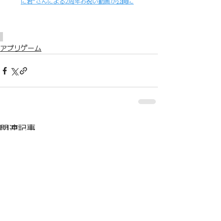
に君”さんによる2周年お祝い動画が公開に
アプリゲーム
関連記事