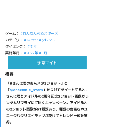
ゲーム： 
#あんさんぶるスターズ
カテゴリ： 
#Twitter
#タレント
タイミング： 
#周年
実施年月： 
#2022年
#3月
参考サイト
概要
「#きんに君のあんスタ2ショット」と
「
@ensemble_stars
」をつけてツイートすると、
きんに君とアイドルの2周年記念2ショット画像がラ
ンダムリプライにて届くキャンペーン。アイドルと
の2ショット画像が51種類あり、種類の豊富さやユ
ニークなクリエイティブが受けてトレンド一位を獲
得。