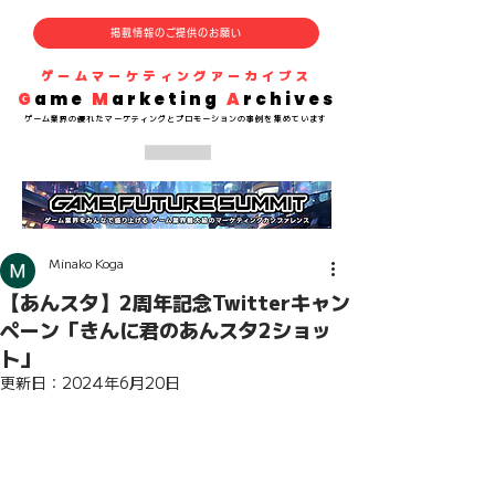
掲載情報のご提供のお願い
​ゲームマーケティングアーカイブス
G
ame
M
arketing
A
rchives
​ゲーム業界の
優れた
マーケティングとプロモーションの事例を集めています
Minako Koga
【あんスタ】2周年記念Twitterキャン
ペーン「きんに君のあんスタ2ショッ
ト」
更新日：
2024年6月20日