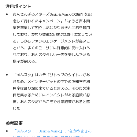
注目ポイント
あんさんぶるスターズBasic＆Musicの2周年を記
念して行われたキャンペーン。ちょうど吉本興
業を卒業して独立したなかやまきんに君を起用
しており、かなり突飛な印象の2周年になってい
る。しかしファンのエンゲージメントが高いこ
とから、多くのユーザには好意的に受け入れら
れており、あんスタらしい一面を楽しんでいる
様子が伺える。
「あんスタ」はカテゴリトップのタイトルであ
るため、メインターゲットの中での認知率や利
用率は踊り場に来ていると言える。そのため注
目を集まるためにはインパクトがある施策が必
要。あんスタだからこそできる施策であると感
じた
参考記事
「あんスタ！！Basic＆Music」，“なかやまきん