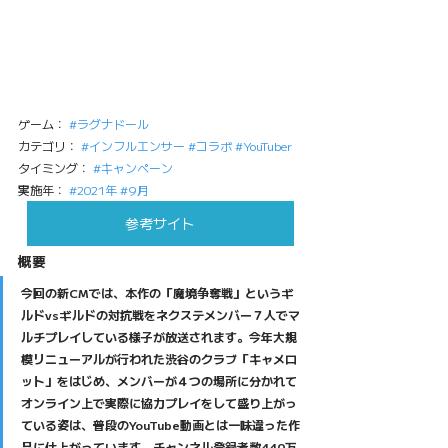
ゲーム： 
#ラグナドール
カテゴリ： 
#インフルエンサー
#コラボ
#YouTuber
タイミング： 
#キャンペーン
実施年： 
#2021年
#9月
参考サイト
概要
今回の新CMでは、本作の「魔境争奪戦」というギ
ルドvsギルドの対抗戦をネクステメンバー７人でマ
ルチプレイしている様子が放送されます。今年大規
模リニューアルが行われた渋谷のクラブ「キャメロ
ット」をはじめ、メンバーが４つの場所に分かれて
オンライン上で実際に協力プレイをして盛り上がっ
ている姿は、普段のYouTube動画とは一味違った作
品に仕上がっています。チャンネル登録者数440万