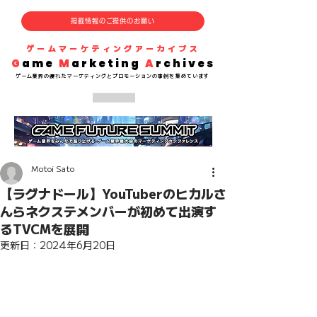
掲載情報のご提供のお願い
​ゲームマーケティングアーカイブス
G
ame
M
arketing
A
rchives
​ゲーム業界の
優れた
マーケティングとプロモーションの事例を集めています
Motoi Sato
【ラグナドール】YouTuberのヒカルさ
んらネクステメンバーが初めて出演す
るTVCMを展開
更新日：
2024年6月20日